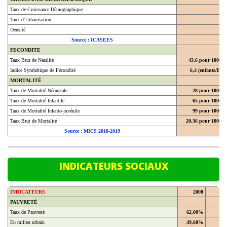
Taux de Croissance Démographique
Taux d’Urbanisation
Densité
Source : ICASEES
FECONDITE
Taux Brut de Natalité
43,6 pour 1000
Indice Synthétique de Fécondité
6,4 (enfants/F)
MORTALITÉ
Taux de Mortalité Néonatale
28 pour 1000
Taux de Mortalité Infantile
65 pour 1000
Taux de Mortalité Infanto-juvénile
99 pour 1000
Taux Brut de Mortalité
20,36 pour 1000
Source : MICS 2018-2019
INDICATEURS SOCIAUX
INDICATEURS
2008
20
PAUVRETÉ
Taux de Pauvreté
62,00%
En milieu urbain
49,60%