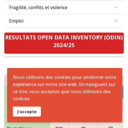
Fragilité, conflits et violence
Emploi
RESULTATS OPEN DATA INVENTORY (ODIN)
2024/25
Nous utilisons des cookies pour améliorer votre
RESULTATS ODIN 2024/25 ZONE CEMAC
expérience sur notre site web. En naviguant sur
ce site, vous acceptez que nous utilisions des
2024
cookies.
PAYS
Scores
Couverture
Ouverture
J'accepte
Cameroun
65%
53
75