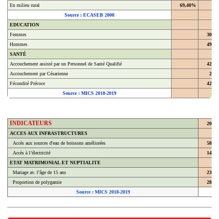
En milieu rural
69,40%
Source : ECASEB 2008
EDUCATION
Femmes
30,4
Hommes
49,4
SANTÉ
Accouchement assisté par un Personnel de Santé Qualifié
42,9
Accouchement par Césarienne
2,2
Fécondité Précoce
42,8
Source : MICS 2018-2019
INDICATEURS
2018
ACCES AUX INFRASTRUCTURES
Accès aux sources d'eau de boissons améliorées
58,7
Accès à l’électricité
14,3
ETAT MATRIMONIAL ET NUPTIALITE
Mariage av. l’âge de 15 ans
23,8
Proportion de polygamie
28,6
Source : MICS 2018-2019