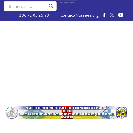
+236 72 05 25 93
contact@icasees.org