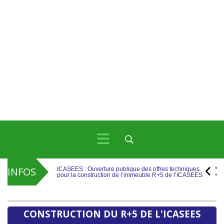
ICASEES : La Journée Internationale des Peuples
Autochtones célébrée à Pissa autour de l’inclusion et de
la reconnaissance des droits
INFOS
ICASEES : Ouverture publique des offres techniques
pour la construction de l’immeuble R+5 de l’ICASEES
ICASEES : La Journée Internationale des Peuples
Autochtones célébrée à Pissa autour de l’inclusion et de
la reconnaissance des droits
CONSTRUCTION DU R+5 DE L'ICASEES