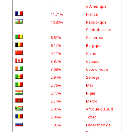
d'Amérique
11,71%
France
10,80%
République
Centrafricaine
8,85%
Cameroun
8,15%
Belgique
4,11%
Chine
3,85%
Canada
3,08%
Côte d'Ivoire
2,94%
Sénégal
2,76%
Mali
2,47%
Niger
2,34%
Maroc
2,07%
Afrique du Sud
2,04%
Tchad
1,83%
Fédération de