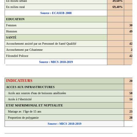
En milieu rural
69,40%
Source : ECASEB 2008
EDUCATION
Femmes
30,4
Hommes
49,4
SANTÉ
Accouchement assisté par un Personnel de Santé Qualifié
42,9
Accouchement par Césarienne
2,2
Fécondité Précoce
42,8
Source : MICS 2018-2019
INDICATEURS
2018
ACCES AUX INFRASTRUCTURES
Accès aux sources d'eau de boissons améliorées
58,7
Accès à l’électricité
14,3
ETAT MATRIMONIAL ET NUPTIALITE
Mariage av. l’âge de 15 ans
23,8
Proportion de polygamie
28,6
Source : MICS 2018-2019