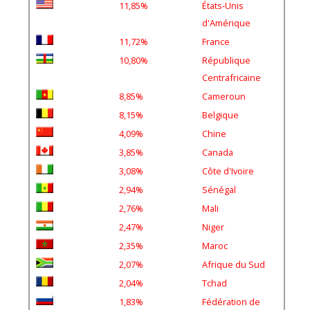
d'Amérique
11,72%
France
10,80%
République
Centrafricaine
8,85%
Cameroun
8,15%
Belgique
4,09%
Chine
3,85%
Canada
3,08%
Côte d'Ivoire
2,94%
Sénégal
2,76%
Mali
2,47%
Niger
2,35%
Maroc
2,07%
Afrique du Sud
2,04%
Tchad
1,83%
Fédération de