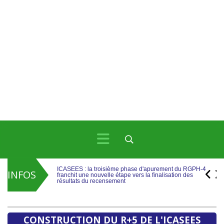
ICASEES : la troisième phase d'apurement du RGPH-4
franchit une nouvelle étape vers la finalisation des
résultats du recensement
INFOS
ICASEES : Publication de l’aide-mémoire sur les travaux
de rebasage du PIB, base 2019 selon le SCN 2008
ICASEES : la troisième phase d'apurement du RGPH-4
franchit une nouvelle étape vers la finalisation des
résultats du recensement
CONSTRUCTION DU R+5 DE L'ICASEES