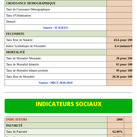
Taux de Croissance Démographique
Taux d’Urbanisation
Densité
Source : ICASEES
FECONDITE
Taux Brut de Natalité
43,6 pour 1000
Indice Synthétique de Fécondité
6,4 (enfants/F)
MORTALITÉ
Taux de Mortalité Néonatale
28 pour 1000
Taux de Mortalité Infantile
65 pour 1000
Taux de Mortalité Infanto-juvénile
99 pour 1000
Taux Brut de Mortalité
20,36 pour 1000
Source : MICS 2018-2019
INDICATEURS SOCIAUX
INDICATEURS
2008
20
PAUVRETÉ
Taux de Pauvreté
62,00%
En milieu urbain
49,60%