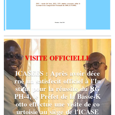
V
I
S
I
T
E
O
F
F
I
C
I
E
L
L
E
I
C
A
S
E
E
S
:
A
p
r
è
s
a
v
o
i
r
d
é
c
e
r
n
é
u
n
s
a
t
i
s
f
e
c
i
t
o
f
f
i
c
i
e
l
à
l
'
I
n
s
t
i
t
u
t
p
o
u
r
l
a
r
é
u
s
s
i
t
e
d
u
R
G
P
H
-
4
,
l
e
P
r
é
f
e
t
d
e
l
a
B
a
s
s
e
-
K
o
t
t
o
e
f
f
e
c
t
u
e
u
n
e
v
i
s
i
t
e
d
e
c
o
u
r
t
o
i
s
i
e
a
u
s
i
è
g
e
d
e
l
'
I
C
A
S
E