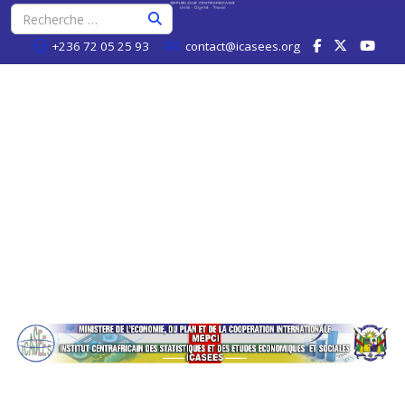
+236 72 05 25 93
contact@icasees.org