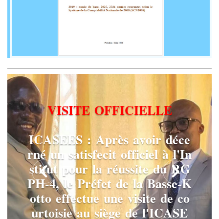
V
I
S
I
T
E
O
F
F
I
C
I
E
L
L
E
I
C
A
S
E
E
S
:
A
p
r
è
s
a
v
o
i
r
d
é
c
e
r
n
é
u
n
s
a
t
i
s
f
e
c
i
t
o
f
f
i
c
i
e
l
à
l
'
I
n
s
t
i
t
u
t
p
o
u
r
l
a
r
é
u
s
s
i
t
e
d
u
R
G
P
H
-
4
,
l
e
P
r
é
f
e
t
d
e
l
a
B
a
s
s
e
-
K
o
t
t
o
e
f
f
e
c
t
u
e
u
n
e
v
i
s
i
t
e
d
e
c
o
u
r
t
o
i
s
i
e
a
u
s
i
è
g
e
d
e
l
'
I
C
A
S
E