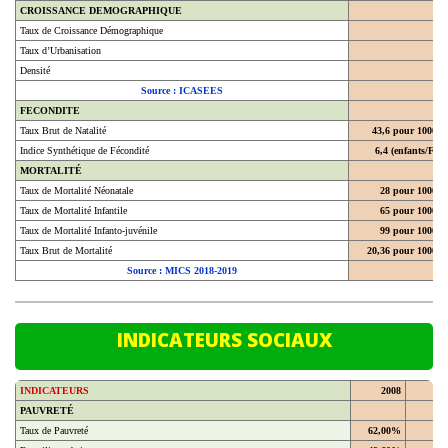
Taux de Croissance Démographique
Taux d’Urbanisation
Densité
Source : ICASEES
FECONDITE
Taux Brut de Natalité
43,6 pour 1000
Indice Synthétique de Fécondité
6,4 (enfants/F)
MORTALITÉ
Taux de Mortalité Néonatale
28 pour 1000
Taux de Mortalité Infantile
65 pour 1000
Taux de Mortalité Infanto-juvénile
99 pour 1000
Taux Brut de Mortalité
20,36 pour 1000
Source : MICS 2018-2019
INDICATEURS SOCIAUX
INDICATEURS
2008
20
PAUVRETÉ
Taux de Pauvreté
62,00%
En milieu urbain
49,60%