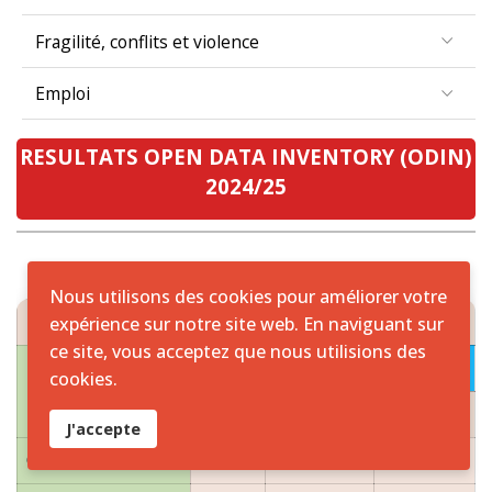
Fragilité, conflits et violence
Emploi
RESULTATS OPEN DATA INVENTORY (ODIN)
2024/25
Nous utilisons des cookies pour améliorer votre
RESULTATS ODIN 2024/25 ZONE CEMAC
expérience sur notre site web. En naviguant sur
ce site, vous acceptez que nous utilisions des
2024
cookies.
PAYS
Scores
Couverture
Ouverture
J'accepte
Cameroun
65%
53
75