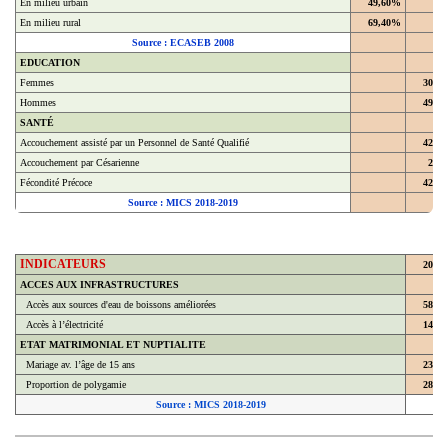
En milieu rural
69,40%
Source : ECASEB 2008
EDUCATION
Femmes
30,4
Hommes
49,4
SANTÉ
Accouchement assisté par un Personnel de Santé Qualifié
42,9
Accouchement par Césarienne
2,2
Fécondité Précoce
42,8
Source : MICS 2018-2019
INDICATEURS
2018
ACCES AUX INFRASTRUCTURES
Accès aux sources d'eau de boissons améliorées
58,7
Accès à l’électricité
14,3
ETAT MATRIMONIAL ET NUPTIALITE
Mariage av. l’âge de 15 ans
23,8
Proportion de polygamie
28,6
Source : MICS 2018-2019