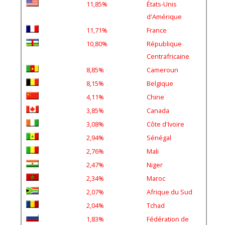
d'Amérique
11,71%
France
10,80%
République
Centrafricaine
8,85%
Cameroun
8,15%
Belgique
4,11%
Chine
3,85%
Canada
3,08%
Côte d'Ivoire
2,94%
Sénégal
2,76%
Mali
2,47%
Niger
2,34%
Maroc
2,07%
Afrique du Sud
2,04%
Tchad
1,83%
Fédération de