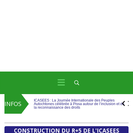
ICASEES : La Journée Internationale des Peuples
Autochtones célébrée à Pissa autour de l’inclusion et de
la reconnaissance des droits
INFOS
ICASEES : Ouverture publique des offres techniques
pour la construction de l’immeuble R+5 de l’ICASEES
ICASEES : La Journée Internationale des Peuples
Autochtones célébrée à Pissa autour de l’inclusion et de
la reconnaissance des droits
CONSTRUCTION DU R+5 DE L'ICASEES