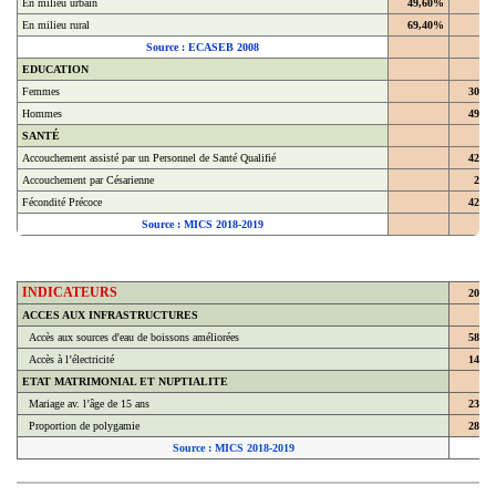
En milieu urbain
49,60%
En milieu rural
69,40%
Source : ECASEB 2008
EDUCATION
Femmes
30,4
Hommes
49,4
SANTÉ
Accouchement assisté par un Personnel de Santé Qualifié
42,9
Accouchement par Césarienne
2,2
Fécondité Précoce
42,8
Source : MICS 2018-2019
INDICATEURS
2018
ACCES AUX INFRASTRUCTURES
Accès aux sources d'eau de boissons améliorées
58,7
Accès à l’électricité
14,3
ETAT MATRIMONIAL ET NUPTIALITE
Mariage av. l’âge de 15 ans
23,8
Proportion de polygamie
28,6
Source : MICS 2018-2019