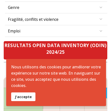
Genre
Fragilité, conflits et violence
Emploi
RESULTATS OPEN DATA INVENTORY (ODIN)
2024/25
Nous utilisons des cookies pour améliorer votre
expérience sur notre site web. En naviguant sur
ce site, vous acceptez que nous utilisions des
RESULTATS ODIN 2024/25 ZONE CEMAC
cookies.
2024
J'accepte
PAYS
Scores
Couverture
Ouverture