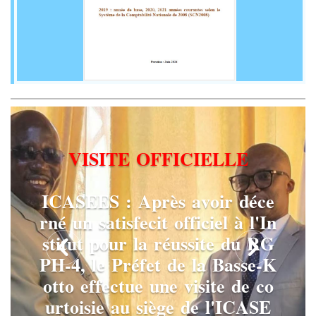
V
I
S
I
T
E
O
F
F
I
C
I
E
L
L
E
I
C
A
S
E
E
S
:
A
p
r
è
s
a
v
o
i
r
d
é
c
e
r
n
é
u
n
s
a
t
i
s
f
e
c
i
t
o
f
f
i
c
i
e
l
à
l
'
I
n
s
t
i
t
u
t
p
o
u
r
l
a
r
é
u
s
s
i
t
e
d
u
R
G
P
H
-
4
,
l
e
P
r
é
f
e
t
d
e
l
a
B
a
s
s
e
-
K
o
t
t
o
e
f
f
e
c
t
u
e
u
n
e
v
i
s
i
t
e
d
e
c
o
u
r
t
o
i
s
i
e
a
u
s
i
è
g
e
d
e
l
'
I
C
A
S
E