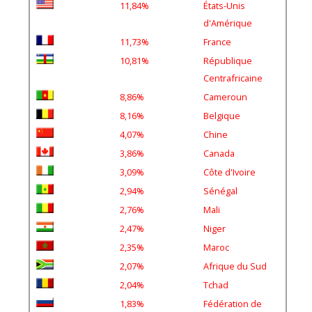
11,84%
États-Unis
d'Amérique
11,73%
France
10,81%
République
Centrafricaine
8,86%
Cameroun
8,16%
Belgique
4,07%
Chine
3,86%
Canada
3,09%
Côte d'Ivoire
2,94%
Sénégal
2,76%
Mali
2,47%
Niger
2,35%
Maroc
2,07%
Afrique du Sud
2,04%
Tchad
1,83%
Fédération de