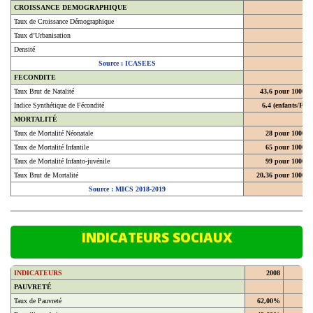
CROISSANCE DEMOGRAPHIQUE
Taux de Croissance Démographique
Taux d’Urbanisation
Densité
Source : ICASEES
FECONDITE
Taux Brut de Natalité
43,6 pour 1000
Indice Synthétique de Fécondité
6,4 (enfants/F)
MORTALITÉ
Taux de Mortalité Néonatale
28 pour 1000
Taux de Mortalité Infantile
65 pour 1000
Taux de Mortalité Infanto-juvénile
99 pour 1000
Taux Brut de Mortalité
20,36 pour 1000
Source : MICS 2018-2019
INDICATEURS SOCIAUX
INDICATEURS
2008
20
PAUVRETÉ
Taux de Pauvreté
62,00%