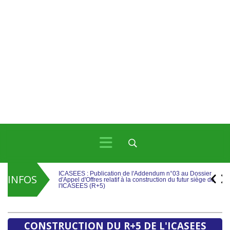
ICASEES : Publication de l'Addendum n°03 au Dossier
d'Appel d'Offres relatif à la construction du futur siège de
l'ICASEES (R+5)
ICASEES : la troisième phase d'apurement du RGPH-4
INFOS
franchit une nouvelle étape vers la finalisation des
résultats du recensement
ICASEES : Publication de l'Addendum n°03 au Dossier
d'Appel d'Offres relatif à la construction du futur siège de
l'ICASEES (R+5)
CONSTRUCTION DU R+5 DE L'ICASEES