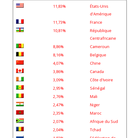
11,83%
États-Unis
d'Amérique
11,73%
France
10,81%
République
Centrafricaine
8,86%
Cameroun
8,16%
Belgique
4,07%
Chine
3,86%
Canada
3,09%
Côte d'Ivoire
2,95%
Sénégal
2,76%
Mali
2,47%
Niger
2,35%
Maroc
2,07%
Afrique du Sud
2,04%
Tchad
1,83%
Fédération de