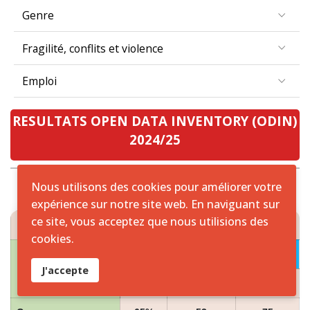
Genre
Fragilité, conflits et violence
Emploi
RESULTATS OPEN DATA INVENTORY (ODIN)
2024/25
Nous utilisons des cookies pour améliorer votre
expérience sur notre site web. En naviguant sur
RESULTATS ODIN 2024/25 ZONE CEMAC
ce site, vous acceptez que nous utilisions des
cookies.
2024
PAYS
J'accepte
Scores
Couverture
Ouverture
Cameroun
65%
53
75