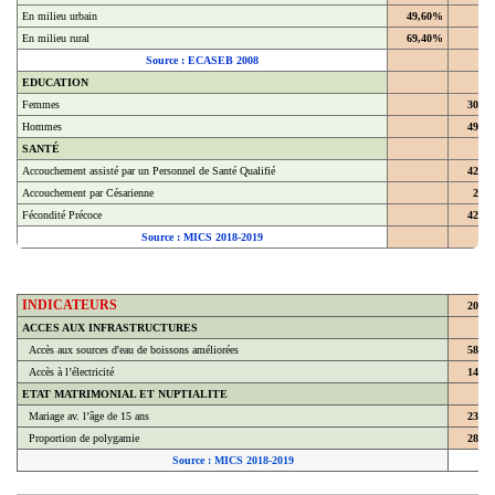
En milieu urbain
49,60%
En milieu rural
69,40%
Source : ECASEB 2008
EDUCATION
Femmes
30,4
Hommes
49,4
SANTÉ
Accouchement assisté par un Personnel de Santé Qualifié
42,9
Accouchement par Césarienne
2,2
Fécondité Précoce
42,8
Source : MICS 2018-2019
INDICATEURS
2018
ACCES AUX INFRASTRUCTURES
Accès aux sources d'eau de boissons améliorées
58,7
Accès à l’électricité
14,3
ETAT MATRIMONIAL ET NUPTIALITE
Mariage av. l’âge de 15 ans
23,8
Proportion de polygamie
28,6
Source : MICS 2018-2019