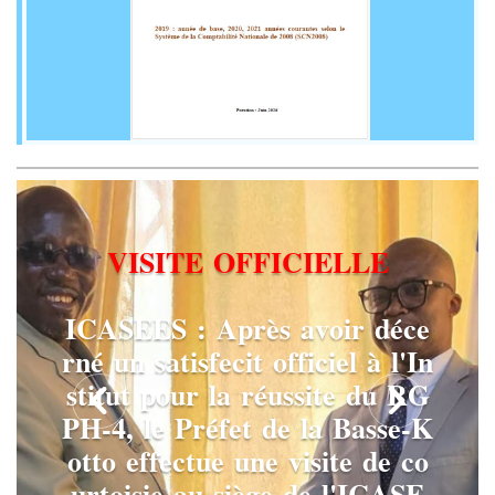
V
I
S
I
T
E
O
F
F
I
C
I
E
L
L
E
I
C
A
S
E
E
S
:
A
p
r
è
s
a
v
o
i
r
d
é
c
e
r
n
é
u
n
s
a
t
i
s
f
e
c
i
t
o
f
f
i
c
i
e
l
à
l
'
I
n
s
t
i
t
u
t
p
o
u
r
l
a
r
é
u
s
s
i
t
e
d
u
R
G
P
H
-
4
,
l
e
P
r
é
f
e
t
d
e
l
a
B
a
s
s
e
-
K
o
t
t
o
e
f
f
e
c
t
u
e
u
n
e
v
i
s
i
t
e
d
e
c
o
u
r
t
o
i
s
i
e
a
u
s
i
è
g
e
d
e
l
'
I
C
A
S
E