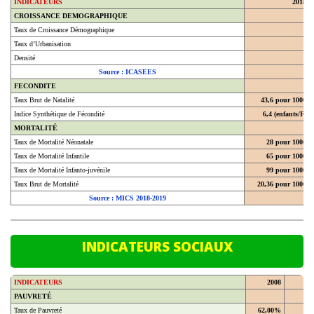
CROISSANCE DEMOGRAPHIQUE
Taux de Croissance Démographique
Taux d’Urbanisation
Densité
Source : ICASEES
FECONDITE
Taux Brut de Natalité
43,6 pour 1000
Indice Synthétique de Fécondité
6,4 (enfants/F)
MORTALITÉ
Taux de Mortalité Néonatale
28 pour 1000
Taux de Mortalité Infantile
65 pour 1000
Taux de Mortalité Infanto-juvénile
99 pour 1000
Taux Brut de Mortalité
20,36 pour 1000
Source : MICS 2018-2019
INDICATEURS SOCIAUX
INDICATEURS
2008
20
PAUVRETÉ
Taux de Pauvreté
62,00%