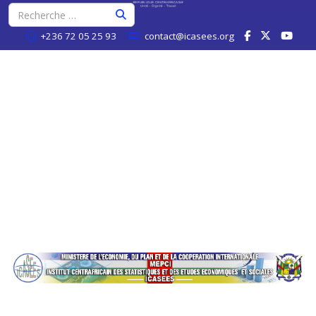
+236 72 05 25 93
contact@icasees.org