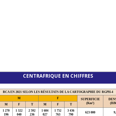
CENTRAFRIQUE EN CHIFFRES
RCA EN 2021 SELON LES RÉSULTATS DE LA CARTOGRAPHIE DU RGPH-4
M
F
SUPERFICIE
DEN
(Km²)
(H/
M
F
T
M
F
T
1 270
1 322
2 592
1 684
1 752
3 436
623 000
9
196
040
236
027
763
790