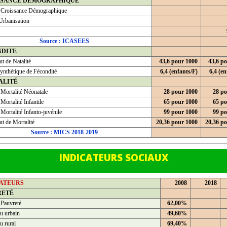
SSANCE DEMOGRAPHIQUE
 Croissance Démographique
Urbanisation
Source : ICASEES
NDITE
t de Natalité
43,6 pour 1000
43,6 p
ynthétique de Fécondité
6,4 (enfants/F)
6,4 (en
ALITÉ
 Mortalité Néonatale
28 pour 1000
28 po
Mortalité Infantile
65 pour 1000
65 po
Mortalité Infanto-juvénile
99 pour 1000
99 po
t de Mortalité
20,36 pour 1000
20,36 p
Source : MICS 2018-2019
INDICATEURS SOCIAUX
CATEURS
2008
2018
RETÉ
 Pauvreté
62,00%
u urbain
49,60%
u rural
69,40%