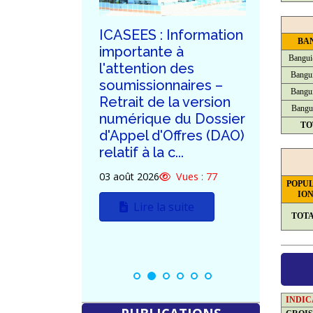
ublication
ICASEES : Information
ICASE
BA
dum n°03
importante à
de la 
Bangui
d'Appel
l'attention des
de ré
Bangui
tif à la
soumissionnaires –
dema
Bangui
n du futur
Retrait de la version
clarif
Bangu
'ICASEES
numérique du Dossier
poten
TO
d'Appel d'Offres (DAO)
soumi
relatif à la c...
DAO re
Vues : 71
constr
03 août 2026
Vues : 77
POPU
uite
30 juille
IO
Lire la suite
TOT
L
INDI