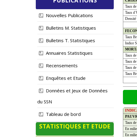
PUBLICATIONS
CROI
Taux de
Taux d’
Nouvelles Publications
Densité
Bulletins M. Statistiques
FECO
Taux Bru
Bulletins T. Statistiques
Indice S
MORT
Annuaires Statistiques
Taux de
Taux de 
Recensements
Taux de 
Taux Bru
Enquêtes et Etude
Données et Jeux de Données
du SSN
INDI
Tableau de bord
PAUV
Taux de
STATISTIQUES ET ETUDE
En milie
En milie