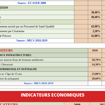
Source : ECASEB 2008
ATION
s
30,40%
s
49,40%
É
ement assisté par un Personnel de Santé Qualifié
42,90%
ement par Césarienne
2,20%
té Précoce
42,80%
Source : MICS 2018-2019
CATEURS
2018
 AUX INFRASTRUCTURES
ux sources d'eau de boissons améliorées
58,70%
l’électricité
14,30%
ATRIMONIAL ET NUPTIALITE
 av. l’âge de 15 ans
23,80%
tion de polygamie
28,60%
Source : MICS 2018-2019
INDICATEURS ECONOMIQUES
ICATEURS
2009
202