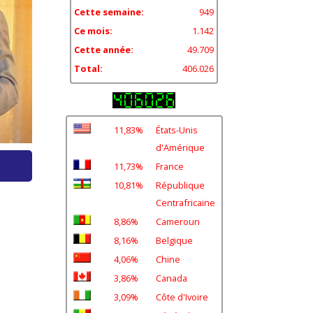
Cette semaine:
949
Ce mois:
1.142
Cette année:
49.709
Total:
406.026
11,83%
États-Unis
d'Amérique
11,73%
France
10,81%
République
Centrafricaine
8,86%
Cameroun
8,16%
Belgique
4,06%
Chine
3,86%
Canada
3,09%
Côte d'Ivoire