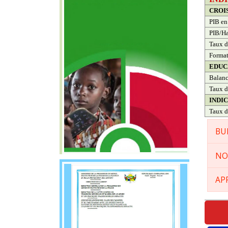
CROI
PIB en
PIB/Ha
Taux d
Format
EDUC
Balanc
Taux d
INDI
Taux d
BU
NO
AP