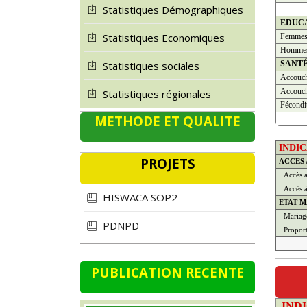
Statistiques Démographiques
EDUC
Statistiques Economiques
Femme
Homme
SANT
Statistiques sociales
Accouch
Accouch
Statistiques régionales
Fécondi
METHODE ET QUALITE
INDI
PROJETS
ACCES
Accès a
Accès à 
HISWACA SOP2
ETAT M
Mariage
PDNPD
Propor
PUBLICATION RECENTE
IND