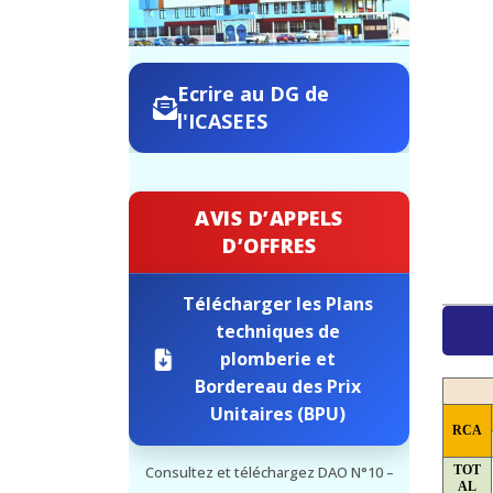
Ecrire au DG de
l'ICASEES
AVIS D’APPELS
D’OFFRES
Télécharger les Plans
techniques de
plomberie et
Bordereau des Prix
Unitaires (BPU)
RCA
TOT
Consultez et téléchargez DAO N°10 –
AL