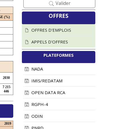
Valider
4
ICASEES : Les
ICASEES :
OFFRES
E (%)
Comptes Nationaux
Transmission du
2019-2021
tableau récapitulatif
OFFRES D'EMPLOIS
officiellement publiés
des questions des
soumissionnaires et
APPELS D'OFFRES
30 juillet 2026
Vues : 79
des informations sur
PLATEFORMES
le Dossier d'Appel
Lire la suite
d'Offres (DAO) du
NADA
futur ...
2030
28 juillet 2026
Vues : 179
IMIS/REDATAM
7 215
Lire la suite
446
OPEN DATA RCA
RGPH-4
ODIN
2019
PNRD