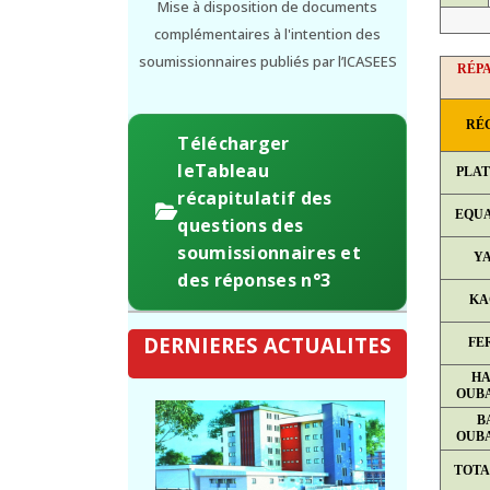
Mise à disposition de documents
complémentaires à l'intention des
soumissionnaires publiés par l’ICASEES
RÉPA
RÉ
Télécharger
leTableau
PLA
récapitulatif des
EQU
questions des
soumissionnaires et
Y
des réponses n°3
KA
DERNIERES ACTUALITES
FE
HA
OUB
B
OUB
TOTA