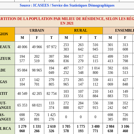
Source : ICASEES / Service des Statistiques Démographiques
RTITION DE LA POPULATION PAR MILIEU DE RÉSIDENCE, SELON LES RÉ
EN 2021
URBAIN
RURAL
ENSEMBL
GION
M
F
T
M
F
T
M
F
253
263
516
301
313
TEAUX
48 006
49 966
97 972
303
642
945
310
608
194
202
397
304
317
622
499
519
ATEUR
577
519
096
836
279
115
413
798
194
497
517
1 014
592
616
ADE
95 084
98 965
049
252
548
800
336
513
137
142
279
273
285
559
411
427
GAS
104
701
805
965
147
112
069
848
103
107
210
143
149
RTIT
40 549
42 205
82 754
333
551
884
883
755
UT-
133
272
284
556
338
352
65 353
68 021
ANGUI
374
888
027
915
242
047
AS-
698
726
1 425
698
726
0
0
0
ANGUI
385
891
276
385
891
1 279
1 331
2 610
1 705
1 775
3 480
2 984
3 106
L RCA
060
266
326
578
193
771
638
460