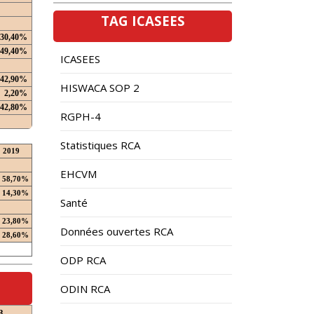
TAG ICASEES
30,40%
49,40%
ICASEES
42,90%
HISWACA SOP 2
2,20%
42,80%
RGPH-4
Statistiques RCA
2019
EHCVM
58,70%
14,30%
Santé
23,80%
Données ouvertes RCA
28,60%
ODP RCA
ODIN RCA
3