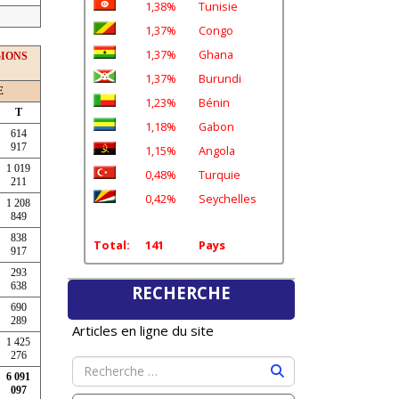
1,38%
Tunisie
1,37%
Congo
1,37%
Ghana
GIONS
1,37%
Burundi
E
1,23%
Bénin
T
1,18%
Gabon
614
917
1,15%
Angola
1 019
0,48%
Turquie
211
0,42%
Seychelles
1 208
849
838
Total:
141
Pays
917
293
638
RECHERCHE
690
289
Articles en ligne du site
1 425
276
6 091
097