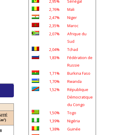
2,95%
Sénégal
2,76%
Mali
2,47%
Niger
2,35%
Maroc
2,07%
Afrique du
Sud
2,04%
Tchad
1,83%
Fédération de
Russie
1,71%
Burkina Faso
1,70%
Rwanda
1,52%
République
Démocratique
du Congo
1,50%
Togo
SITÉ
Km²)
1,39%
Nigéria
1,38%
Guinée
,8