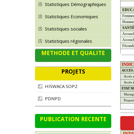
Statistiques Démographiques
EDUC
Statistiques Economiques
Femme
Homme
SANT
Statistiques sociales
Accouch
Accouch
Statistiques régionales
Fécondi
METHODE ET QUALITE
INDI
PROJETS
ACCES
Accès a
Accès à 
HISWACA SOP2
ETAT M
Mariage
PDNPD
Propor
PUBLICATION RECENTE
IND