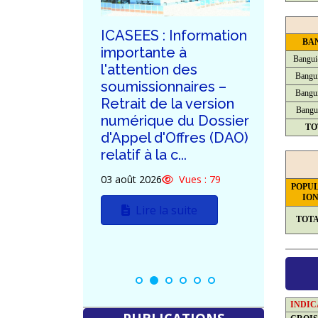
ublication
ICASEES : Information
ICASE
BA
dum n°03
importante à
de la 
Bangui
d'Appel
l'attention des
de ré
Bangui
tif à la
soumissionnaires –
dema
Bangui
n du futur
Retrait de la version
clarif
Bangu
'ICASEES
numérique du Dossier
poten
TO
d'Appel d'Offres (DAO)
soumi
relatif à la c...
DAO re
Vues : 75
constr
03 août 2026
Vues : 79
POPU
uite
30 juille
IO
Lire la suite
TOT
L
INDI