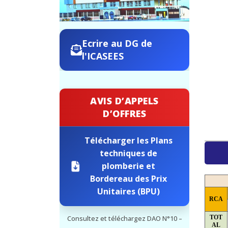
Ecrire au DG de
l'ICASEES
AVIS D’APPELS
D’OFFRES
Télécharger les Plans
techniques de
plomberie et
Bordereau des Prix
Unitaires (BPU)
RCA
TOT
Consultez et téléchargez DAO N°10 –
AL