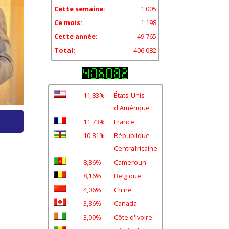
Cette semaine:
1.005
Ce mois:
1.198
Cette année:
49.765
Total:
406.082
11,83%
États-Unis
d'Amérique
11,73%
France
10,81%
République
Centrafricaine
8,86%
Cameroun
8,16%
Belgique
4,06%
Chine
3,86%
Canada
3,09%
Côte d'Ivoire