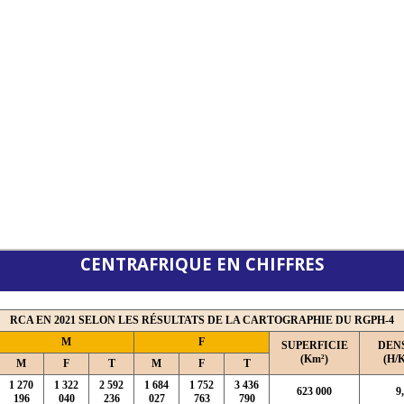
CENTRAFRIQUE EN CHIFFRES
RCA EN 2021 SELON LES RÉSULTATS DE LA CARTOGRAPHIE DU RGPH-4
M
F
SUPERFICIE
DEN
(Km²)
(H/
M
F
T
M
F
T
1 270
1 322
2 592
1 684
1 752
3 436
623 000
9
196
040
236
027
763
790