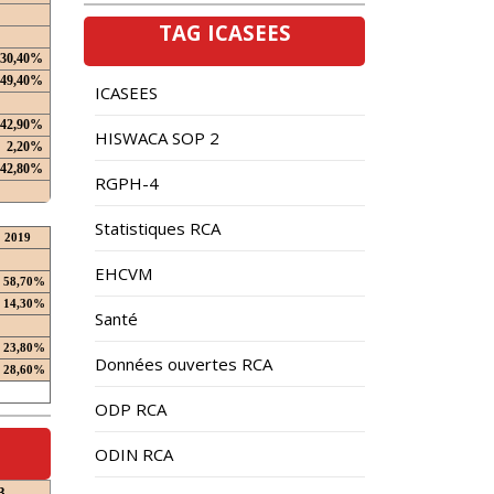
TAG ICASEES
30,40%
49,40%
ICASEES
42,90%
HISWACA SOP 2
2,20%
42,80%
RGPH-4
Statistiques RCA
2019
EHCVM
58,70%
14,30%
Santé
23,80%
Données ouvertes RCA
28,60%
ODP RCA
ODIN RCA
3