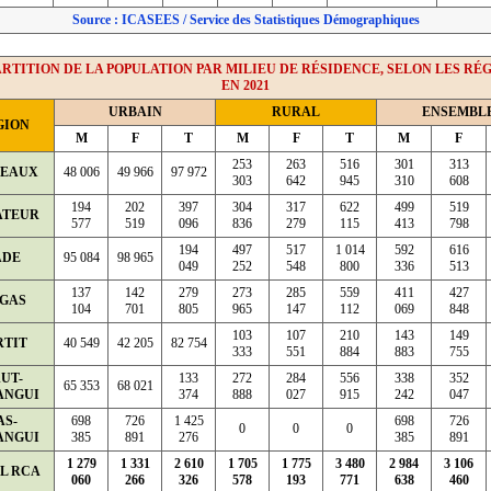
Source : ICASEES / Service des Statistiques Démographiques
RTITION DE LA POPULATION PAR MILIEU DE RÉSIDENCE, SELON LES RÉ
EN 2021
URBAIN
RURAL
ENSEMBL
GION
M
F
T
M
F
T
M
F
253
263
516
301
313
TEAUX
48 006
49 966
97 972
303
642
945
310
608
194
202
397
304
317
622
499
519
ATEUR
577
519
096
836
279
115
413
798
194
497
517
1 014
592
616
ADE
95 084
98 965
049
252
548
800
336
513
137
142
279
273
285
559
411
427
GAS
104
701
805
965
147
112
069
848
103
107
210
143
149
RTIT
40 549
42 205
82 754
333
551
884
883
755
UT-
133
272
284
556
338
352
65 353
68 021
ANGUI
374
888
027
915
242
047
AS-
698
726
1 425
698
726
0
0
0
ANGUI
385
891
276
385
891
1 279
1 331
2 610
1 705
1 775
3 480
2 984
3 106
L RCA
060
266
326
578
193
771
638
460