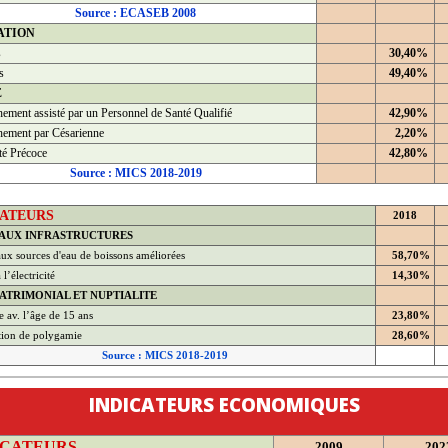
Source : ECASEB 2008
ATION
s
30,40%
s
49,40%
É
ement assisté par un Personnel de Santé Qualifié
42,90%
ement par Césarienne
2,20%
té Précoce
42,80%
Source : MICS 2018-2019
CATEURS
2018
 AUX INFRASTRUCTURES
ux sources d'eau de boissons améliorées
58,70%
l’électricité
14,30%
ATRIMONIAL ET NUPTIALITE
 av. l’âge de 15 ans
23,80%
tion de polygamie
28,60%
Source : MICS 2018-2019
INDICATEURS ECONOMIQUES
ICATEURS
2009
202