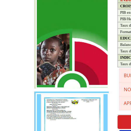
CROI
PIB en
PIB/Ha
Taux d
Format
EDUC
Balanc
Taux d
INDI
Taux d
BU
NO
AP