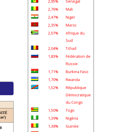
2,95%
Sénégal
2,76%
Mali
2,47%
Niger
2,35%
Maroc
2,07%
Afrique du
Sud
2,04%
Tchad
1,83%
Fédération de
Russie
1,71%
Burkina Faso
1,70%
Rwanda
1,52%
République
Démocratique
du Congo
1,50%
Togo
SITÉ
Km²)
1,39%
Nigéria
1,38%
Guinée
,8