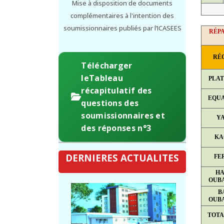
Mise à disposition de documents
complémentaires à l'intention des
soumissionnaires publiés par l’ICASEES
RÉPA
RÉ
Télécharger
leTableau
PLA
récapitulatif des
EQU
questions des
soumissionnaires et
Y
des réponses n°3
KA
DERNIERES ACTUALITES
FE
HA
OUB
B
OUB
TOTA