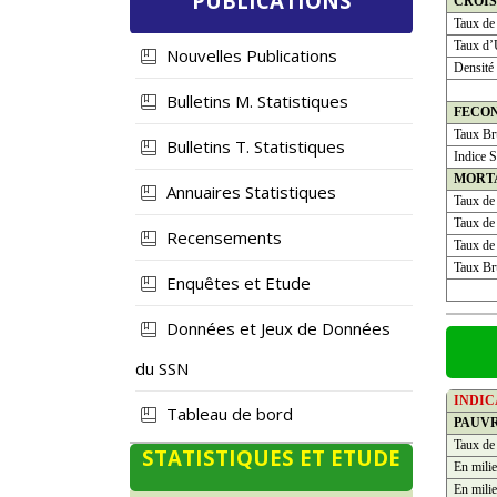
PUBLICATIONS
CROI
Taux de
Taux d’
Nouvelles Publications
Densité
Bulletins M. Statistiques
FECO
Taux Bru
Bulletins T. Statistiques
Indice S
MORT
Annuaires Statistiques
Taux de
Taux de 
Recensements
Taux de 
Taux Bru
Enquêtes et Etude
Données et Jeux de Données
du SSN
INDI
Tableau de bord
PAUV
Taux de
STATISTIQUES ET ETUDE
En milie
En milie