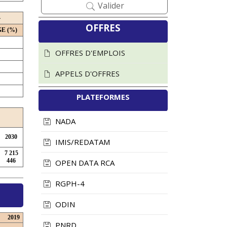
Valider
4
ICASEES : Les
ICASEES :
OFFRES
E (%)
Comptes Nationaux
Transmission du
2019-2021
tableau récapitulatif
OFFRES D'EMPLOIS
officiellement publiés
des questions des
soumissionnaires et
APPELS D'OFFRES
30 juillet 2026
Vues : 80
des informations sur
PLATEFORMES
le Dossier d'Appel
Lire la suite
d'Offres (DAO) du
NADA
futur ...
2030
28 juillet 2026
Vues : 182
IMIS/REDATAM
7 215
Lire la suite
446
OPEN DATA RCA
RGPH-4
ODIN
2019
PNRD