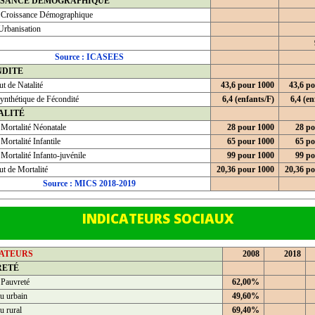
SSANCE DEMOGRAPHIQUE
 Croissance Démographique
Urbanisation
Source : ICASEES
NDITE
t de Natalité
43,6 pour 1000
43,6 p
ynthétique de Fécondité
6,4 (enfants/F)
6,4 (en
ALITÉ
 Mortalité Néonatale
28 pour 1000
28 po
Mortalité Infantile
65 pour 1000
65 po
Mortalité Infanto-juvénile
99 pour 1000
99 po
t de Mortalité
20,36 pour 1000
20,36 p
Source : MICS 2018-2019
INDICATEURS SOCIAUX
CATEURS
2008
2018
RETÉ
 Pauvreté
62,00%
u urbain
49,60%
u rural
69,40%