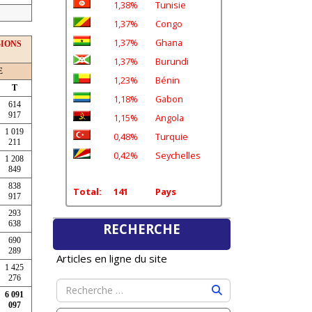
1,38%
Tunisie
1,37%
Congo
1,37%
Ghana
GIONS
1,37%
Burundi
E
1,23%
Bénin
T
1,18%
Gabon
614
917
1,15%
Angola
1 019
0,48%
Turquie
211
0,42%
Seychelles
1 208
849
838
Total:
141
Pays
917
293
638
RECHERCHE
690
289
Articles en ligne du site
1 425
276
6 091
097