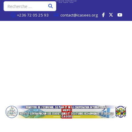
+236 72 05 25 93
contact@icasees.org