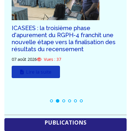
ICASEES : Publication de l'Addendum
n°03 au Dossier d'Appel d'Offres relatif
à la construction du futur siège de
l'ICASEES (R+5)
03 août 2026
Vues : 113
Lire la suite
PUBLICATIONS