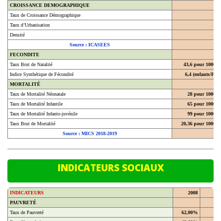
Taux de Croissance Démographique
Taux d’Urbanisation
Densité
Source : ICASEES
FECONDITE
Taux Brut de Natalité
43,6 pour 1000
Indice Synthétique de Fécondité
6,4 (enfants/F)
MORTALITÉ
Taux de Mortalité Néonatale
28 pour 1000
Taux de Mortalité Infantile
65 pour 1000
Taux de Mortalité Infanto-juvénile
99 pour 1000
Taux Brut de Mortalité
20,36 pour 1000
Source : MICS 2018-2019
INDICATEURS SOCIAUX
INDICATEURS
2008
20
PAUVRETÉ
Taux de Pauvreté
62,00%
En milieu urbain
49,60%