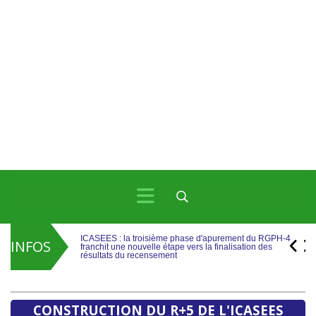
ICASEES : la troisième phase d'apurement du RGPH-4
franchit une nouvelle étape vers la finalisation des
résultats du recensement
INFOS
ICASEES : Publication de l’aide-mémoire sur les travaux
de rebasage du PIB, base 2019 selon le SCN 2008
ICASEES : la troisième phase d'apurement du RGPH-4
franchit une nouvelle étape vers la finalisation des
résultats du recensement
CONSTRUCTION DU R+5 DE L'ICASEES