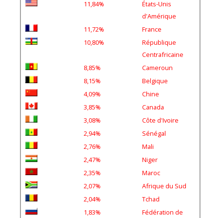
d'Amérique
11,72%
France
10,80%
République
Centrafricaine
8,85%
Cameroun
8,15%
Belgique
4,09%
Chine
3,85%
Canada
3,08%
Côte d'Ivoire
2,94%
Sénégal
2,76%
Mali
2,47%
Niger
2,35%
Maroc
2,07%
Afrique du Sud
2,04%
Tchad
1,83%
Fédération de