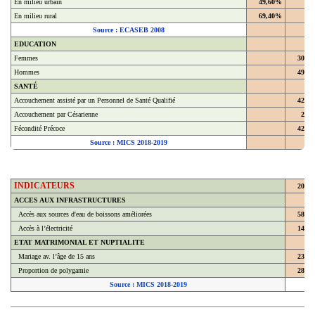
En milieu rural
69,40%
Source : ECASEB 2008
EDUCATION
Femmes
30,4
Hommes
49,4
SANTÉ
Accouchement assisté par un Personnel de Santé Qualifié
42,9
Accouchement par Césarienne
2,2
Fécondité Précoce
42,8
Source : MICS 2018-2019
INDICATEURS
2018
ACCES AUX INFRASTRUCTURES
Accès aux sources d'eau de boissons améliorées
58,7
Accès à l’électricité
14,3
ETAT MATRIMONIAL ET NUPTIALITE
Mariage av. l’âge de 15 ans
23,8
Proportion de polygamie
28,6
Source : MICS 2018-2019