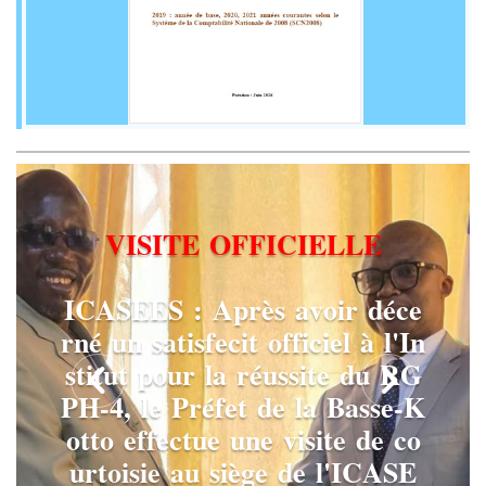
V
I
S
I
T
E
O
F
F
I
C
I
E
L
L
E
I
C
A
S
E
E
S
:
A
p
r
è
s
a
v
o
i
r
d
é
c
e
r
n
é
u
n
s
a
t
i
s
f
e
c
i
t
o
f
f
i
c
i
e
l
à
l
'
I
n
s
t
i
t
u
t
p
o
u
r
l
a
r
é
u
s
s
i
t
e
d
u
R
G
P
H
-
4
,
l
e
P
r
é
f
e
t
d
e
l
a
B
a
s
s
e
-
K
o
t
t
o
e
f
f
e
c
t
u
e
u
n
e
v
i
s
i
t
e
d
e
c
o
u
r
t
o
i
s
i
e
a
u
s
i
è
g
e
d
e
l
'
I
C
A
S
E