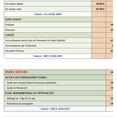
En milieu urbain
49,60%
En milieu rural
69,40%
Source : ECASEB 2008
EDUCATION
Femmes
30,4
Hommes
49,4
SANTÉ
Accouchement assisté par un Personnel de Santé Qualifié
42,9
Accouchement par Césarienne
2,2
Fécondité Précoce
42,8
Source : MICS 2018-2019
INDICATEURS
2018
ACCES AUX INFRASTRUCTURES
Accès aux sources d'eau de boissons améliorées
58,7
Accès à l’électricité
14,3
ETAT MATRIMONIAL ET NUPTIALITE
Mariage av. l’âge de 15 ans
23,8
Proportion de polygamie
28,6
Source : MICS 2018-2019