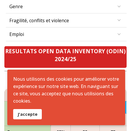
Genre
Fragilité, conflits et violence
Emploi
RESULTATS OPEN DATA INVENTORY (ODIN)
2024/25
Nous utilisons des cookies pour améliorer votre
expérience sur notre site web. En naviguant sur
RESULTATS ODIN 2024/25 ZONE CEMAC
ce site, vous acceptez que nous utilisions des
cookies.
2024
PAYS
J'accepte
Scores
Couverture
Ouverture
Cameroun
65%
53
75