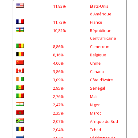
11,83%
États-Unis
d'Amérique
11,73%
France
10,81%
République
Centrafricaine
8,86%
Cameroun
8,16%
Belgique
4,06%
Chine
3,86%
Canada
3,09%
Côte d'Ivoire
2,95%
Sénégal
2,76%
Mali
2,47%
Niger
2,35%
Maroc
2,07%
Afrique du Sud
2,04%
Tchad
1,83%
Fédération de