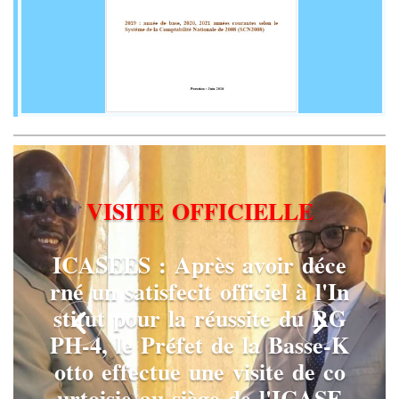
V
I
S
I
T
E
O
F
F
I
C
I
E
L
L
E
I
C
A
S
E
E
S
:
A
p
r
è
s
a
v
o
i
r
d
é
c
e
r
n
é
u
n
s
a
t
i
s
f
e
c
i
t
o
f
f
i
c
i
e
l
à
l
'
I
n
s
t
i
t
u
t
p
o
u
r
l
a
r
é
u
s
s
i
t
e
d
u
R
G
P
H
-
4
,
l
e
P
r
é
f
e
t
d
e
l
a
B
a
s
s
e
-
K
o
t
t
o
e
f
f
e
c
t
u
e
u
n
e
v
i
s
i
t
e
d
e
c
o
u
r
t
o
i
s
i
e
a
u
s
i
è
g
e
d
e
l
'
I
C
A
S
E