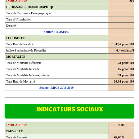
CROISSANCE DEMOGRAPHIQUE
Taux de Croissance Démographique
Taux d’Urbanisation
Densité
Source : ICASEES
FECONDITE
Taux Brut de Natalité
43,6 pour 1000
Indice Synthétique de Fécondité
6,4 (enfants/F)
MORTALITÉ
Taux de Mortalité Néonatale
28 pour 1000
Taux de Mortalité Infantile
65 pour 1000
Taux de Mortalité Infanto-juvénile
99 pour 1000
Taux Brut de Mortalité
20,36 pour 1000
Source : MICS 2018-2019
INDICATEURS SOCIAUX
INDICATEURS
2008
20
PAUVRETÉ
Taux de Pauvreté
62,00%