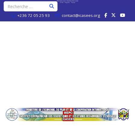
+236 72 05 25 93
contact@icasees.org