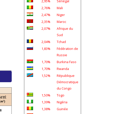
2,95%
Sénégal
2,76%
Mali
2,47%
Niger
2,35%
Maroc
2,07%
Afrique du
Sud
2,04%
Tchad
1,83%
Fédération de
Russie
1,70%
Burkina Faso
1,70%
Rwanda
1,52%
République
Démocratique
du Congo
1,50%
Togo
SITÉ
Km²)
1,39%
Nigéria
1,38%
Guinée
,8