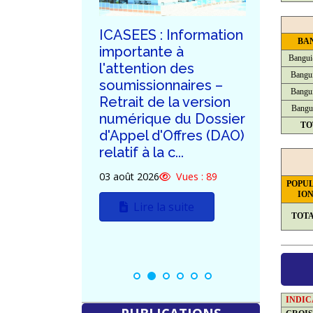
ublication
ICASEES : Information
ICASE
BA
dum n°03
importante à
de la 
Bangui
d'Appel
l'attention des
de ré
Bangui
tif à la
soumissionnaires –
dema
Bangui
n du futur
Retrait de la version
clarif
Bangu
'ICASEES
numérique du Dossier
poten
TO
d'Appel d'Offres (DAO)
soumi
relatif à la c...
DAO re
Vues : 85
constr
03 août 2026
Vues : 89
POPU
uite
30 juille
IO
Lire la suite
TOT
L
INDI