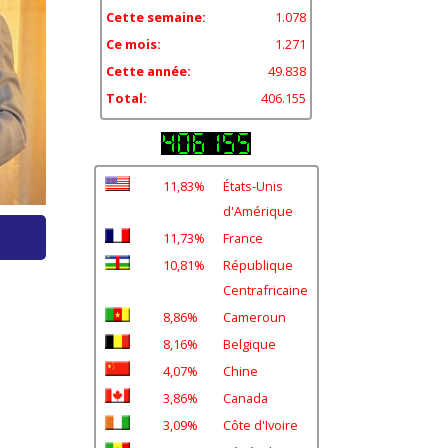
Cette semaine:
1.078
Ce mois:
1.271
Cette année:
49.838
Total:
406.155
11,83%
États-Unis
d'Amérique
11,73%
France
10,81%
République
Centrafricaine
8,86%
Cameroun
8,16%
Belgique
4,07%
Chine
3,86%
Canada
3,09%
Côte d'Ivoire