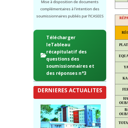
Mise à disposition de documents
complémentaires à l'intention des
soumissionnaires publiés par l’ICASEES
RÉPA
RÉ
Télécharger
leTableau
PLA
récapitulatif des
EQU
questions des
soumissionnaires et
Y
des réponses n°3
KA
DERNIERES ACTUALITES
FE
HA
OUB
B
OUB
TOTA