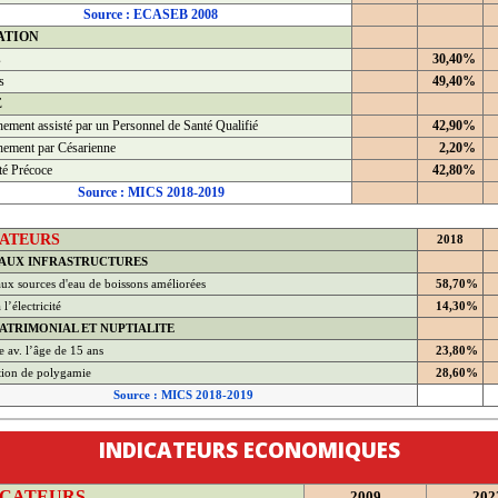
Source : ECASEB 2008
ATION
s
30,40%
s
49,40%
É
ement assisté par un Personnel de Santé Qualifié
42,90%
ement par Césarienne
2,20%
té Précoce
42,80%
Source : MICS 2018-2019
CATEURS
2018
 AUX INFRASTRUCTURES
ux sources d'eau de boissons améliorées
58,70%
l’électricité
14,30%
ATRIMONIAL ET NUPTIALITE
 av. l’âge de 15 ans
23,80%
tion de polygamie
28,60%
Source : MICS 2018-2019
INDICATEURS ECONOMIQUES
ICATEURS
2009
202