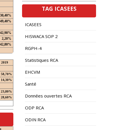
TAG ICASEES
30,40%
49,40%
ICASEES
42,90%
HISWACA SOP 2
2,20%
42,80%
RGPH-4
Statistiques RCA
2019
EHCVM
58,70%
14,30%
Santé
23,80%
Données ouvertes RCA
28,60%
ODP RCA
ODIN RCA
3