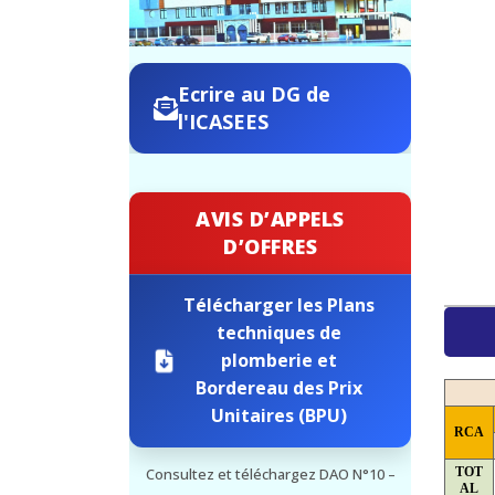
Ecrire au DG de
l'ICASEES
AVIS D’APPELS
D’OFFRES
Télécharger les Plans
techniques de
plomberie et
Bordereau des Prix
Unitaires (BPU)
RCA
TOT
Consultez et téléchargez DAO N°10 –
AL