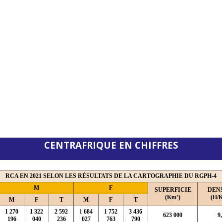
CENTRAFRIQUE EN CHIFFRES
RCA EN 2021 SELON LES RÉSULTATS DE LA CARTOGRAPHIE DU RGPH-4
M
F
SUPERFICIE
DEN
(Km²)
(H/
M
F
T
M
F
T
1 270
1 322
2 592
1 684
1 752
3 436
623 000
9
196
040
236
027
763
790