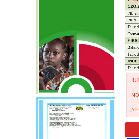
CROI
PIB en
PIB/Ha
Taux d
Format
EDUC
Balanc
Taux d
INDI
Taux d
BU
NO
AP