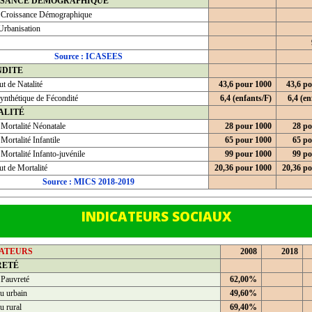
SSANCE DEMOGRAPHIQUE
 Croissance Démographique
Urbanisation
Source : ICASEES
NDITE
t de Natalité
43,6 pour 1000
43,6 p
ynthétique de Fécondité
6,4 (enfants/F)
6,4 (en
ALITÉ
 Mortalité Néonatale
28 pour 1000
28 po
Mortalité Infantile
65 pour 1000
65 po
Mortalité Infanto-juvénile
99 pour 1000
99 po
t de Mortalité
20,36 pour 1000
20,36 p
Source : MICS 2018-2019
INDICATEURS SOCIAUX
CATEURS
2008
2018
RETÉ
 Pauvreté
62,00%
u urbain
49,60%
u rural
69,40%