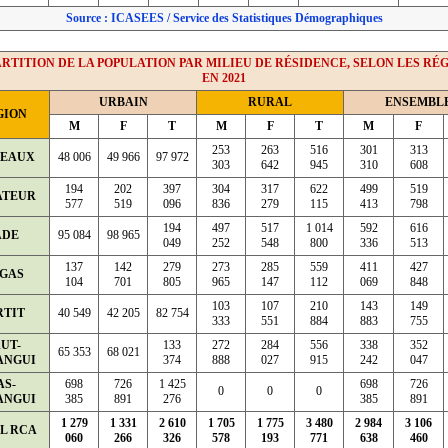
Source : ICASEES / Service des Statistiques Démographiques
RTITION DE LA POPULATION PAR MILIEU DE RÉSIDENCE, SELON LES RÉ
EN 2021
URBAIN
RURAL
ENSEMBL
GION
M
F
T
M
F
T
M
F
253
263
516
301
313
TEAUX
48 006
49 966
97 972
303
642
945
310
608
194
202
397
304
317
622
499
519
ATEUR
577
519
096
836
279
115
413
798
194
497
517
1 014
592
616
ADE
95 084
98 965
049
252
548
800
336
513
137
142
279
273
285
559
411
427
GAS
104
701
805
965
147
112
069
848
103
107
210
143
149
RTIT
40 549
42 205
82 754
333
551
884
883
755
UT-
133
272
284
556
338
352
65 353
68 021
ANGUI
374
888
027
915
242
047
AS-
698
726
1 425
698
726
0
0
0
ANGUI
385
891
276
385
891
1 279
1 331
2 610
1 705
1 775
3 480
2 984
3 106
L RCA
060
266
326
578
193
771
638
460