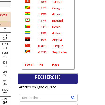
1,38%
Tunisie
1,37%
Congo
1,37%
Ghana
GIONS
1,37%
Burundi
E
1,23%
Bénin
T
1,18%
Gabon
614
917
1,15%
Angola
1 019
0,48%
Turquie
211
0,42%
Seychelles
1 208
849
838
Total:
141
Pays
917
293
638
RECHERCHE
690
289
Articles en ligne du site
1 425
276
6 091
097