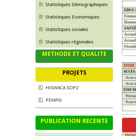
Statistiques Démographiques
EDUC
Statistiques Economiques
Femme
Homme
SANT
Statistiques sociales
Accouch
Accouch
Statistiques régionales
Fécondi
METHODE ET QUALITE
INDI
PROJETS
ACCES
Accès a
Accès à 
HISWACA SOP2
ETAT M
Mariage
PDNPD
Propor
PUBLICATION RECENTE
IND