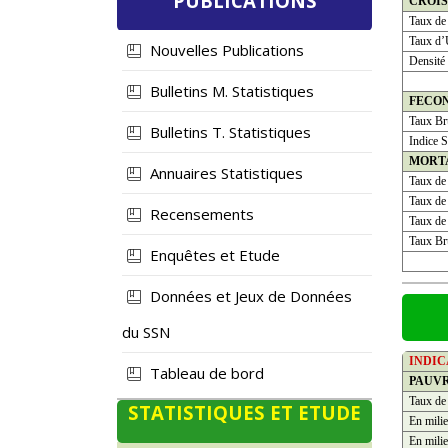
PUBLICATIONS
CROI
Taux de
Taux d’
Nouvelles Publications
Densité
Bulletins M. Statistiques
FECO
Taux Bru
Bulletins T. Statistiques
Indice S
MORT
Annuaires Statistiques
Taux de
Taux de 
Recensements
Taux de 
Taux Bru
Enquêtes et Etude
Données et Jeux de Données
du SSN
INDI
Tableau de bord
PAUV
Taux de
STATISTIQUES ET ETUDE
En milie
En milie