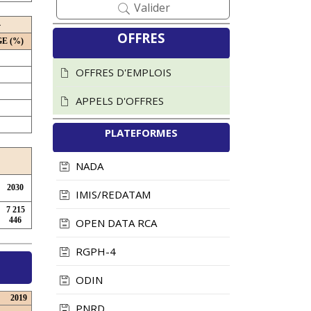
Valider
4
ICASEES : Les
ICASEES :
OFFRES
E (%)
Comptes Nationaux
Transmission du
2019-2021
tableau récapitulatif
OFFRES D'EMPLOIS
officiellement publiés
des questions des
soumissionnaires et
APPELS D'OFFRES
30 juillet 2026
Vues : 81
des informations sur
PLATEFORMES
le Dossier d'Appel
Lire la suite
d'Offres (DAO) du
NADA
futur ...
2030
28 juillet 2026
Vues : 187
IMIS/REDATAM
7 215
Lire la suite
446
OPEN DATA RCA
RGPH-4
ODIN
2019
PNRD