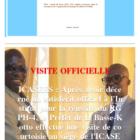
V
I
S
I
T
E
O
F
F
I
C
I
E
L
L
E
I
C
A
S
E
E
S
:
A
p
r
è
s
a
v
o
i
r
d
é
c
e
r
n
é
u
n
s
a
t
i
s
f
e
c
i
t
o
f
f
i
c
i
e
l
à
l
'
I
n
s
t
i
t
u
t
p
o
u
r
l
a
r
é
u
s
s
i
t
e
d
u
R
G
P
H
-
4
,
l
e
P
r
é
f
e
t
d
e
l
a
B
a
s
s
e
-
K
o
t
t
o
e
f
f
e
c
t
u
e
u
n
e
v
i
s
i
t
e
d
e
c
o
u
r
t
o
i
s
i
e
a
u
s
i
è
g
e
d
e
l
'
I
C
A
S
E