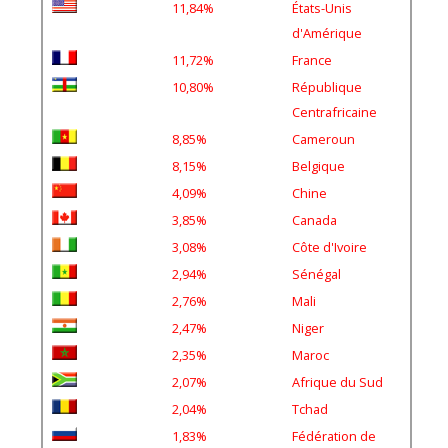
d'Amérique
11,72%
France
10,80%
République
Centrafricaine
8,85%
Cameroun
8,15%
Belgique
4,09%
Chine
3,85%
Canada
3,08%
Côte d'Ivoire
2,94%
Sénégal
2,76%
Mali
2,47%
Niger
2,35%
Maroc
2,07%
Afrique du Sud
2,04%
Tchad
1,83%
Fédération de