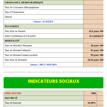
Taux de Croissance Démographique
Taux d’Urbanisation
Densité
Source : ICASEES
FECONDITE
Taux Brut de Natalité
43,6 pour 1000
Indice Synthétique de Fécondité
6,4 (enfants/F)
MORTALITÉ
Taux de Mortalité Néonatale
28 pour 1000
Taux de Mortalité Infantile
65 pour 1000
Taux de Mortalité Infanto-juvénile
99 pour 1000
Taux Brut de Mortalité
20,36 pour 1000
Source : MICS 2018-2019
INDICATEURS SOCIAUX
INDICATEURS
2008
20
PAUVRETÉ
Taux de Pauvreté
62,00%
En milieu urbain
49,60%