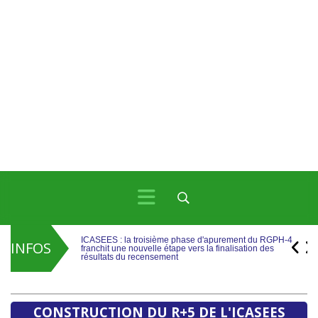
ICASEES : la troisième phase d'apurement du RGPH-4
franchit une nouvelle étape vers la finalisation des
résultats du recensement
INFOS
ICASEES : Publication de l’aide-mémoire sur les travaux
de rebasage du PIB, base 2019 selon le SCN 2008
ICASEES : la troisième phase d'apurement du RGPH-4
franchit une nouvelle étape vers la finalisation des
résultats du recensement
CONSTRUCTION DU R+5 DE L'ICASEES