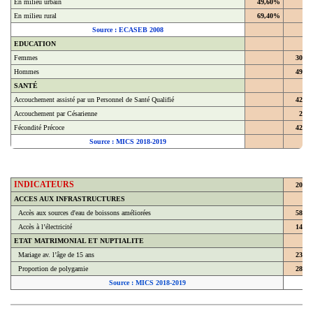
En milieu rural
69,40%
Source : ECASEB 2008
EDUCATION
Femmes
30,4
Hommes
49,4
SANTÉ
Accouchement assisté par un Personnel de Santé Qualifié
42,9
Accouchement par Césarienne
2,2
Fécondité Précoce
42,8
Source : MICS 2018-2019
INDICATEURS
2018
ACCES AUX INFRASTRUCTURES
Accès aux sources d'eau de boissons améliorées
58,7
Accès à l’électricité
14,3
ETAT MATRIMONIAL ET NUPTIALITE
Mariage av. l’âge de 15 ans
23,8
Proportion de polygamie
28,6
Source : MICS 2018-2019