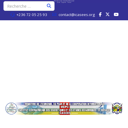
+236 72 05 25 93
contact@icasees.org