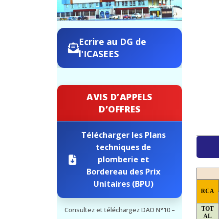
Ecrire au DG de
l'ICASEES
AVIS D’APPELS
D’OFFRES
Télécharger les Plans
techniques de
plomberie et
Bordereau des Prix
Unitaires (BPU)
RCA
TOT
Consultez et téléchargez DAO N°10 –
AL