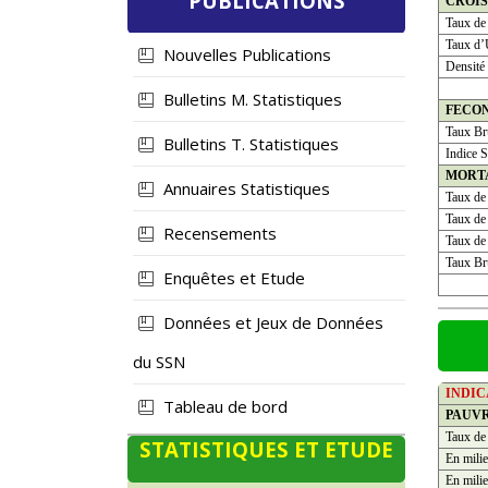
PUBLICATIONS
CROI
Taux de
Taux d’
Nouvelles Publications
Densité
Bulletins M. Statistiques
FECO
Taux Bru
Bulletins T. Statistiques
Indice S
MORT
Annuaires Statistiques
Taux de
Taux de 
Recensements
Taux de 
Taux Bru
Enquêtes et Etude
Données et Jeux de Données
du SSN
INDI
Tableau de bord
PAUV
Taux de
STATISTIQUES ET ETUDE
En milie
En milie