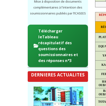
Mise à disposition de documents
complémentaires à l'intention des
soumissionnaires publiés par l’ICASEES
RÉPA
RÉ
Télécharger
leTableau
PLA
récapitulatif des
EQU
questions des
soumissionnaires et
Y
des réponses n°3
KA
DERNIERES ACTUALITES
FE
HA
OUB
B
OUB
TOTA