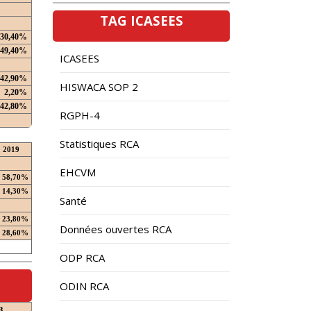
TAG ICASEES
30,40%
49,40%
ICASEES
42,90%
HISWACA SOP 2
2,20%
42,80%
RGPH-4
Statistiques RCA
2019
EHCVM
58,70%
14,30%
Santé
23,80%
Données ouvertes RCA
28,60%
ODP RCA
ODIN RCA
3