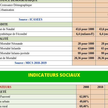
SSANCE DEMOGRAPHIQUE
 Croissance Démographique
Urbanisation
Source : ICASEES
NDITE
t de Natalité
43,6 pour 1000
43,6 p
ynthétique de Fécondité
6,4 (enfants/F)
6,4 (en
ALITÉ
 Mortalité Néonatale
28 pour 1000
28 po
Mortalité Infantile
65 pour 1000
65 po
Mortalité Infanto-juvénile
99 pour 1000
99 po
t de Mortalité
20,36 pour 1000
20,36 p
Source : MICS 2018-2019
INDICATEURS SOCIAUX
CATEURS
2008
2018
RETÉ
 Pauvreté
62,00%
u urbain
49,60%
u rural
69,40%