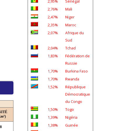
2,95%
Sénégal
2,76%
Mali
2,47%
Niger
2,35%
Maroc
2,07%
Afrique du
Sud
2,04%
Tchad
1,83%
Fédération de
Russie
1,70%
Burkina Faso
1,70%
Rwanda
1,52%
République
Démocratique
du Congo
1,50%
Togo
SITÉ
Km²)
1,39%
Nigéria
1,38%
Guinée
,8