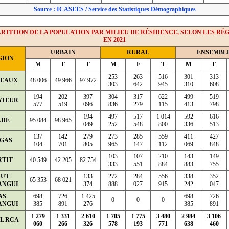
Source : ICASEES / Service des Statistiques Démographiques
RTITION DE LA POPULATION PAR MILIEU DE RÉSIDENCE, SELON LES RÉ
EN 2021
URBAIN
RURAL
ENSEMBL
GION
M
F
T
M
F
T
M
F
253
263
516
301
313
TEAUX
48 006
49 966
97 972
303
642
945
310
608
194
202
397
304
317
622
499
519
ATEUR
577
519
096
836
279
115
413
798
194
497
517
1 014
592
616
ADE
95 084
98 965
049
252
548
800
336
513
137
142
279
273
285
559
411
427
GAS
104
701
805
965
147
112
069
848
103
107
210
143
149
RTIT
40 549
42 205
82 754
333
551
884
883
755
UT-
133
272
284
556
338
352
65 353
68 021
ANGUI
374
888
027
915
242
047
AS-
698
726
1 425
698
726
0
0
0
ANGUI
385
891
276
385
891
1 279
1 331
2 610
1 705
1 775
3 480
2 984
3 106
L RCA
060
266
326
578
193
771
638
460