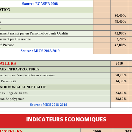
Source : ECASEB 2008
ATION
s
30,40%
s
49,40%
É
ement assisté par un Personnel de Santé Qualifié
42,90%
ement par Césarienne
2,20%
té Précoce
42,80%
Source : MICS 2018-2019
CATEURS
2018
 AUX INFRASTRUCTURES
ux sources d'eau de boissons améliorées
58,70%
l’électricité
14,30%
ATRIMONIAL ET NUPTIALITE
 av. l’âge de 15 ans
23,80%
tion de polygamie
28,60%
Source : MICS 2018-2019
INDICATEURS ECONOMIQUES
ICATEURS
2009
202