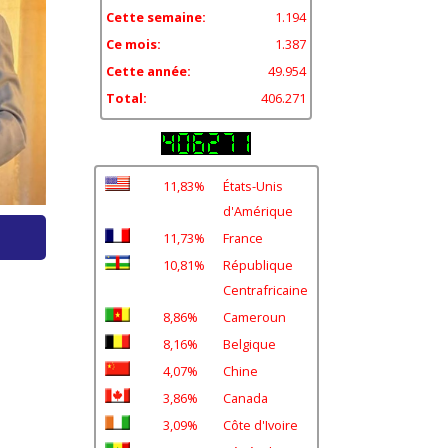
Cette semaine:
1.194
Ce mois:
1.387
Cette année:
49.954
Total:
406.271
11,83%
États-Unis
d'Amérique
11,73%
France
10,81%
République
Centrafricaine
8,86%
Cameroun
8,16%
Belgique
4,07%
Chine
3,86%
Canada
3,09%
Côte d'Ivoire