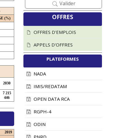
Valider
4
ICASEES : Les
ICASEES :
OFFRES
E (%)
Comptes Nationaux
Transmission du
2019-2021
tableau récapitulatif
OFFRES D'EMPLOIS
officiellement publiés
des questions des
soumissionnaires et
APPELS D'OFFRES
30 juillet 2026
Vues : 81
des informations sur
PLATEFORMES
le Dossier d'Appel
Lire la suite
d'Offres (DAO) du
NADA
futur ...
2030
28 juillet 2026
Vues : 193
IMIS/REDATAM
7 215
Lire la suite
446
OPEN DATA RCA
RGPH-4
ODIN
2019
PNRD