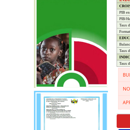
CROI
PIB en
PIB/Ha
Taux d
Format
EDUC
Balanc
Taux d
INDI
Taux d
BU
NO
AP