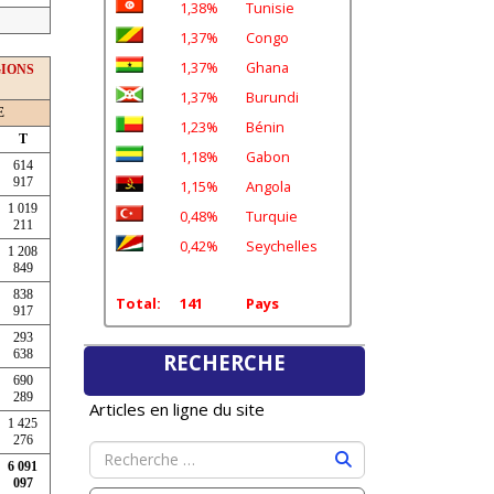
1,38%
Tunisie
1,37%
Congo
1,37%
Ghana
GIONS
1,37%
Burundi
E
1,23%
Bénin
T
1,18%
Gabon
614
917
1,15%
Angola
1 019
0,48%
Turquie
211
0,42%
Seychelles
1 208
849
838
Total:
141
Pays
917
293
638
RECHERCHE
690
289
Articles en ligne du site
1 425
276
6 091
097