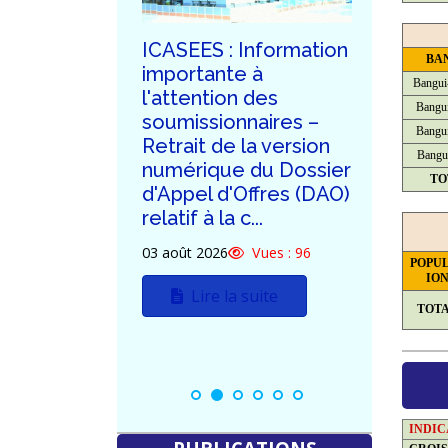
ublication
ICASEES : Information
ICASE
BA
dum n°03
importante à
de la 
Bangui
d'Appel
l'attention des
de ré
Bangui
tif à la
soumissionnaires –
dema
Bangui
n du futur
Retrait de la version
clarif
Bangu
'ICASEES
numérique du Dossier
poten
TO
d'Appel d'Offres (DAO)
soumi
relatif à la c...
DAO re
Vues : 89
constr
03 août 2026
Vues : 96
POPU
uite
30 juille
IO
Lire la suite
TOT
L
INDI