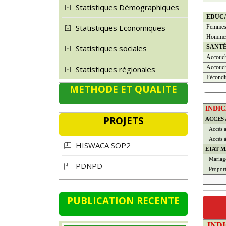
Statistiques Démographiques
EDUC
Statistiques Economiques
Femme
Homme
SANT
Statistiques sociales
Accouch
Accouch
Statistiques régionales
Fécondi
METHODE ET QUALITE
INDI
PROJETS
ACCES
Accès a
Accès à 
HISWACA SOP2
ETAT M
Mariage
PDNPD
Propor
PUBLICATION RECENTE
IND