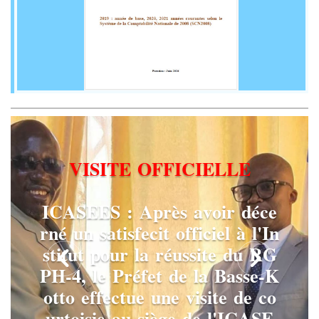
V
I
S
I
T
E
O
F
F
I
C
I
E
L
L
E
I
C
A
S
E
E
S
:
A
p
r
è
s
a
v
o
i
r
d
é
c
e
r
n
é
u
n
s
a
t
i
s
f
e
c
i
t
o
f
f
i
c
i
e
l
à
l
'
I
n
s
t
i
t
u
t
p
o
u
r
l
a
r
é
u
s
s
i
t
e
d
u
R
G
P
H
-
4
,
l
e
P
r
é
f
e
t
d
e
l
a
B
a
s
s
e
-
K
o
t
t
o
e
f
f
e
c
t
u
e
u
n
e
v
i
s
i
t
e
d
e
c
o
u
r
t
o
i
s
i
e
a
u
s
i
è
g
e
d
e
l
'
I
C
A
S
E