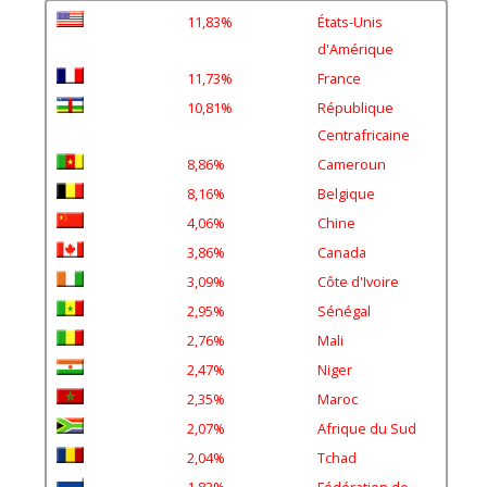
11,83%
États-Unis
d'Amérique
11,73%
France
10,81%
République
Centrafricaine
8,86%
Cameroun
8,16%
Belgique
4,06%
Chine
3,86%
Canada
3,09%
Côte d'Ivoire
2,95%
Sénégal
2,76%
Mali
2,47%
Niger
2,35%
Maroc
2,07%
Afrique du Sud
2,04%
Tchad
1,83%
Fédération de