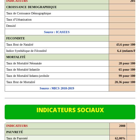
CROISSANCE DEMOGRAPHIQUE
Taux de Croissance Démographique
Taux d’Urbanisation
Densité
Source : ICASEES
FECONDITE
Taux Brut de Natalité
43,6 pour 1000
Indice Synthétique de Fécondité
6,4 (enfants/F)
MORTALITÉ
Taux de Mortalité Néonatale
28 pour 1000
Taux de Mortalité Infantile
65 pour 1000
Taux de Mortalité Infanto-juvénile
99 pour 1000
Taux Brut de Mortalité
20,36 pour 1000
Source : MICS 2018-2019
INDICATEURS SOCIAUX
INDICATEURS
2008
20
PAUVRETÉ
Taux de Pauvreté
62,00%