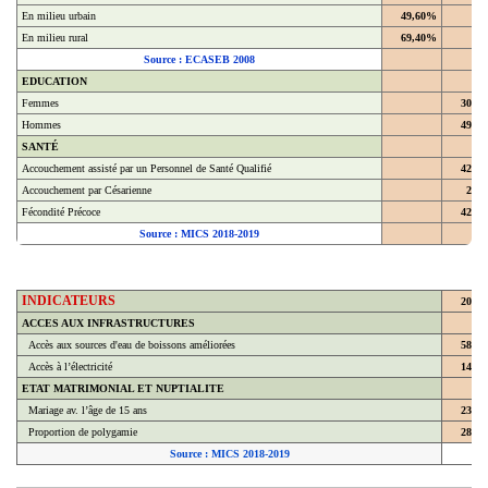
En milieu urbain
49,60%
En milieu rural
69,40%
Source : ECASEB 2008
EDUCATION
Femmes
30,4
Hommes
49,4
SANTÉ
Accouchement assisté par un Personnel de Santé Qualifié
42,9
Accouchement par Césarienne
2,2
Fécondité Précoce
42,8
Source : MICS 2018-2019
INDICATEURS
2018
ACCES AUX INFRASTRUCTURES
Accès aux sources d'eau de boissons améliorées
58,7
Accès à l’électricité
14,3
ETAT MATRIMONIAL ET NUPTIALITE
Mariage av. l’âge de 15 ans
23,8
Proportion de polygamie
28,6
Source : MICS 2018-2019