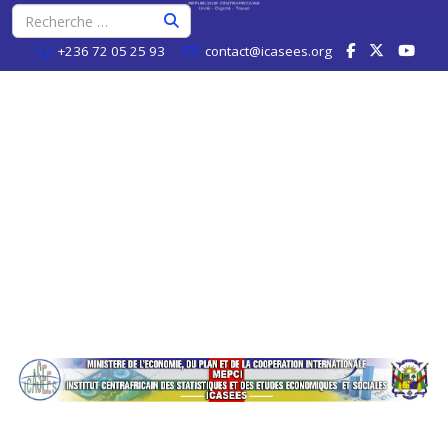
+236 72 05 25 93
contact@icasees.org