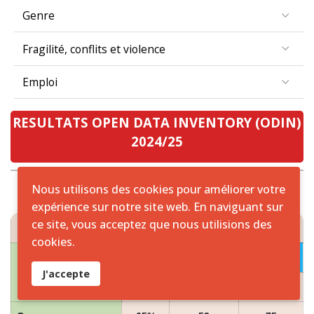
Genre
Fragilité, conflits et violence
Emploi
RESULTATS OPEN DATA INVENTORY (ODIN)
2024/25
Nous utilisons des cookies pour améliorer votre
expérience sur notre site web. En naviguant sur
RESULTATS ODIN 2024/25 ZONE CEMAC
ce site, vous acceptez que nous utilisions des
cookies.
2024
PAYS
J'accepte
Scores
Couverture
Ouverture
Cameroun
65%
53
75