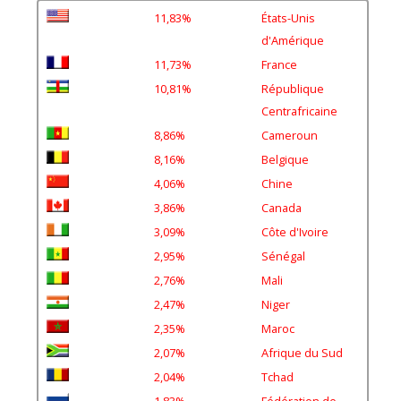
11,83%
États-Unis
d'Amérique
11,73%
France
10,81%
République
Centrafricaine
8,86%
Cameroun
8,16%
Belgique
4,06%
Chine
3,86%
Canada
3,09%
Côte d'Ivoire
2,95%
Sénégal
2,76%
Mali
2,47%
Niger
2,35%
Maroc
2,07%
Afrique du Sud
2,04%
Tchad
1,83%
Fédération de