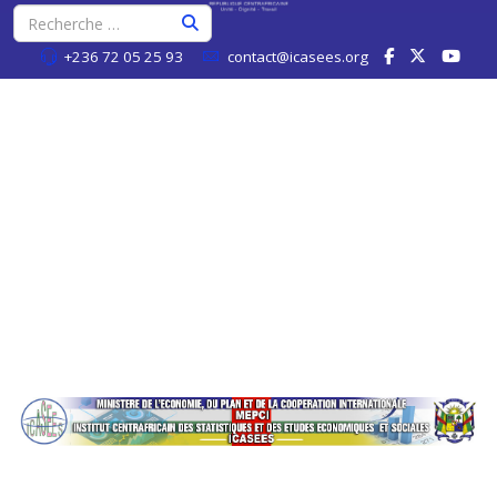
+236 72 05 25 93
contact@icasees.org