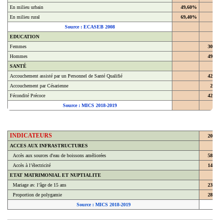
En milieu urbain
49,60%
En milieu rural
69,40%
Source : ECASEB 2008
EDUCATION
Femmes
30,4
Hommes
49,4
SANTÉ
Accouchement assisté par un Personnel de Santé Qualifié
42,9
Accouchement par Césarienne
2,2
Fécondité Précoce
42,8
Source : MICS 2018-2019
INDICATEURS
2018
ACCES AUX INFRASTRUCTURES
Accès aux sources d'eau de boissons améliorées
58,7
Accès à l’électricité
14,3
ETAT MATRIMONIAL ET NUPTIALITE
Mariage av. l’âge de 15 ans
23,8
Proportion de polygamie
28,6
Source : MICS 2018-2019