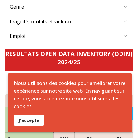
Genre
Fragilité, conflits et violence
Emploi
RESULTATS OPEN DATA INVENTORY (ODIN)
2024/25
Nous utilisons des cookies pour améliorer votre
expérience sur notre site web. En naviguant sur
RESULTATS ODIN 2024/25 ZONE CEMAC
ce site, vous acceptez que nous utilisions des
cookies.
2024
PAYS
J'accepte
Scores
Couverture
Ouverture
Cameroun
65%
53
75