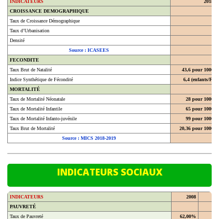
CROISSANCE DEMOGRAPHIQUE
Taux de Croissance Démographique
Taux d’Urbanisation
Densité
Source : ICASEES
FECONDITE
Taux Brut de Natalité
43,6 pour 1000
Indice Synthétique de Fécondité
6,4 (enfants/F)
MORTALITÉ
Taux de Mortalité Néonatale
28 pour 1000
Taux de Mortalité Infantile
65 pour 1000
Taux de Mortalité Infanto-juvénile
99 pour 1000
Taux Brut de Mortalité
20,36 pour 1000
Source : MICS 2018-2019
INDICATEURS SOCIAUX
INDICATEURS
2008
20
PAUVRETÉ
Taux de Pauvreté
62,00%