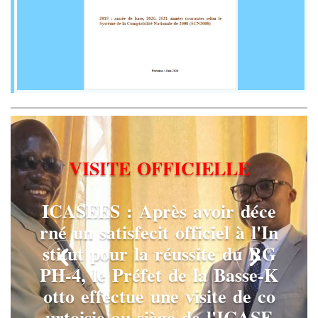
V
I
S
I
T
E
O
F
F
I
C
I
E
L
L
E
I
C
A
S
E
E
S
:
A
p
r
è
s
a
v
o
i
r
d
é
c
e
r
n
é
u
n
s
a
t
i
s
f
e
c
i
t
o
f
f
i
c
i
e
l
à
l
'
I
n
s
t
i
t
u
t
p
o
u
r
l
a
r
é
u
s
s
i
t
e
d
u
R
G
P
H
-
4
,
l
e
P
r
é
f
e
t
d
e
l
a
B
a
s
s
e
-
K
o
t
t
o
e
f
f
e
c
t
u
e
u
n
e
v
i
s
i
t
e
d
e
c
o
u
r
t
o
i
s
i
e
a
u
s
i
è
g
e
d
e
l
'
I
C
A
S
E