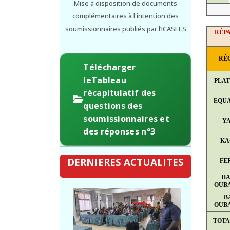
Mise à disposition de documents
complémentaires à l'intention des
soumissionnaires publiés par l’ICASEES
RÉPA
RÉ
Télécharger
leTableau
PLA
récapitulatif des
EQU
questions des
soumissionnaires et
Y
des réponses n°3
KA
DERNIERES ACTUALITES
FE
HA
OUB
B
OUB
TOTA