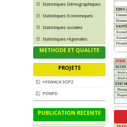
Statistiques Démographiques
EDUC
Statistiques Economiques
Femme
Homme
SANT
Statistiques sociales
Accouch
Accouch
Statistiques régionales
Fécondi
METHODE ET QUALITE
INDI
PROJETS
ACCES
Accès a
Accès à 
HISWACA SOP2
ETAT M
Mariage
PDNPD
Propor
PUBLICATION RECENTE
IND