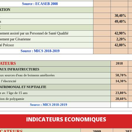
Source : ECASEB 2008
ATION
s
30,40%
s
49,40%
É
ement assisté par un Personnel de Santé Qualifié
42,90%
ement par Césarienne
2,20%
té Précoce
42,80%
Source : MICS 2018-2019
CATEURS
2018
 AUX INFRASTRUCTURES
ux sources d'eau de boissons améliorées
58,70%
l’électricité
14,30%
ATRIMONIAL ET NUPTIALITE
 av. l’âge de 15 ans
23,80%
tion de polygamie
28,60%
Source : MICS 2018-2019
INDICATEURS ECONOMIQUES
ICATEURS
2009
202