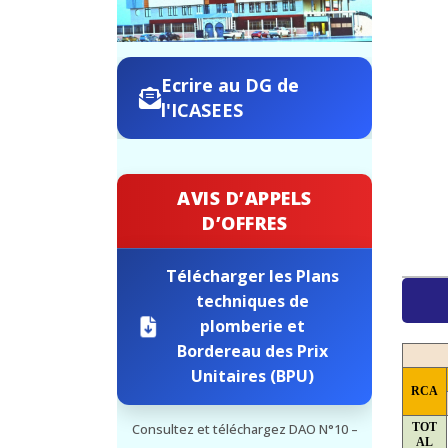
Ecrire au DG de
l'ICASEES
AVIS D’APPELS
D’OFFRES
Télécharger les Plans
techniques de
plomberie et
Bordereau des Prix
Unitaires (BPU)
RCA
TOT
Consultez et téléchargez DAO N°10 –
AL