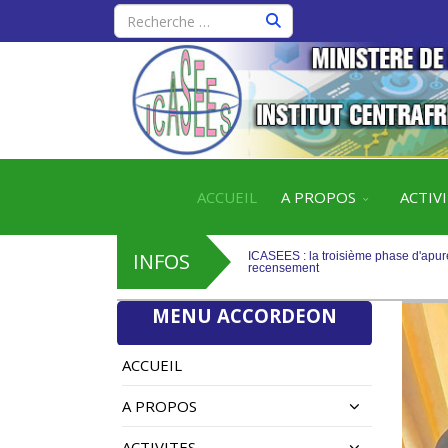
ICASEES : la troisième phase d'apure
recensement
ACCUEIL
A PROPOS
ACTIV
ICASEES : Publication de l’aide-mém
INFOS
ICASEES : la troisième phase d'apure
recensement
MENU ACCORDEON
ICASEES : Publication de l’aide-mém
ACCUEIL
A PROPOS
ACTIVITES