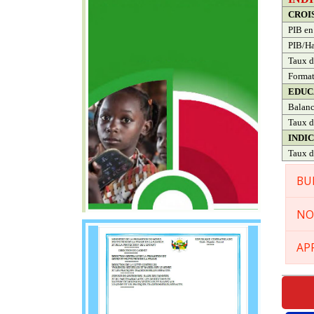
CROI
PIB en
PIB/Ha
Taux d
Format
EDUC
Balanc
Taux d
INDI
Taux d
BU
NO
AP