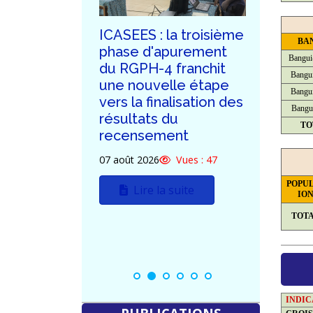
ublication
ICASEES : la troisième
ICASE
BA
émoire sur
phase d'apurement
de l'
Bangui
 de
du RGPH-4 franchit
au Do
Bangui
u PIB,
une nouvelle étape
d'Offr
Bangui
elon le
vers la finalisation des
const
Bangu
résultats du
siège
TO
recensement
(R+5)
Vues : 62
07 août 2026
Vues : 47
03 août
uite
POPU
Lire la suite
L
IO
TOT
INDI