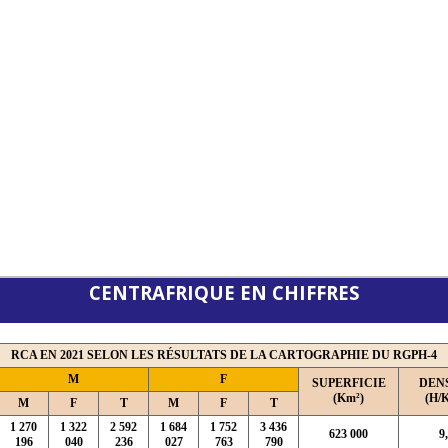
CENTRAFRIQUE EN CHIFFRES
RCA EN 2021 SELON LES RÉSULTATS DE LA CARTOGRAPHIE DU RGPH-4
M
F
SUPERFICIE
DEN
(Km²)
(H/
M
F
T
M
F
T
1 270
1 322
2 592
1 684
1 752
3 436
623 000
9
196
040
236
027
763
790