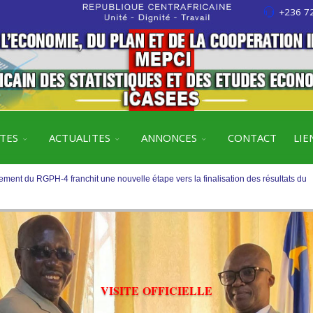
+236 72
ment du RGPH-4 franchit une nouvelle étape vers la finalisation des résultats du
ITES
ACTUALITES
ANNONCES
CONTACT
LIE
oire sur les travaux de rebasage du PIB, base 2019 selon le SCN 2008
ment du RGPH-4 franchit une nouvelle étape vers la finalisation des résultats du
oire sur les travaux de rebasage du PIB, base 2019 selon le SCN 2008
V
I
S
I
T
E
O
F
F
I
C
I
E
L
L
E