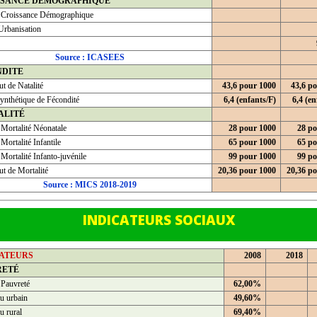
SSANCE DEMOGRAPHIQUE
 Croissance Démographique
Urbanisation
Source : ICASEES
NDITE
t de Natalité
43,6 pour 1000
43,6 p
ynthétique de Fécondité
6,4 (enfants/F)
6,4 (en
ALITÉ
 Mortalité Néonatale
28 pour 1000
28 po
Mortalité Infantile
65 pour 1000
65 po
Mortalité Infanto-juvénile
99 pour 1000
99 po
t de Mortalité
20,36 pour 1000
20,36 p
Source : MICS 2018-2019
INDICATEURS SOCIAUX
CATEURS
2008
2018
RETÉ
 Pauvreté
62,00%
u urbain
49,60%
u rural
69,40%