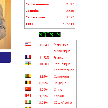
Cette semaine:
2.337
Ce mois:
2.530
Cette année:
51.097
Total:
407.414
11,84%
États-Unis
d'Amérique
11,72%
France
10,80%
République
Centrafricaine
8,85%
Cameroun
8,15%
Belgique
4,09%
Chine
3,85%
Canada
3,08%
Côte d'Ivoire