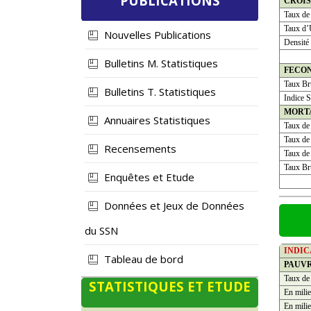
PUBLICATIONS
CROI
Taux de
Taux d’
Nouvelles Publications
Densité
Bulletins M. Statistiques
FECO
Taux Bru
Bulletins T. Statistiques
Indice S
MORT
Annuaires Statistiques
Taux de
Taux de 
Recensements
Taux de 
Taux Bru
Enquêtes et Etude
Données et Jeux de Données
du SSN
INDI
Tableau de bord
PAUV
Taux de
STATISTIQUES ET ETUDE
En milie
En milie