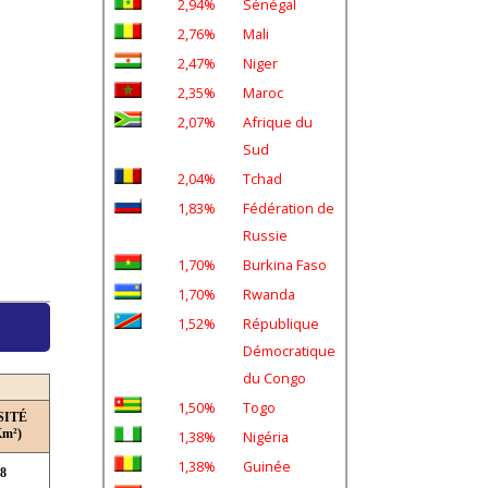
2,94%
Sénégal
2,76%
Mali
2,47%
Niger
2,35%
Maroc
2,07%
Afrique du
Sud
2,04%
Tchad
1,83%
Fédération de
Russie
1,70%
Burkina Faso
1,70%
Rwanda
1,52%
République
Démocratique
du Congo
1,50%
Togo
SITÉ
Km²)
1,38%
Nigéria
1,38%
Guinée
,8