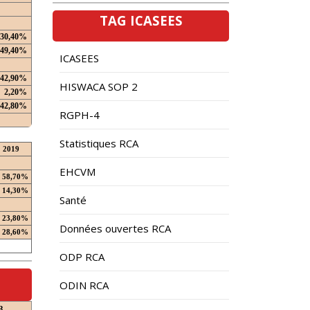
TAG ICASEES
30,40%
49,40%
ICASEES
42,90%
HISWACA SOP 2
2,20%
42,80%
RGPH-4
Statistiques RCA
2019
EHCVM
58,70%
14,30%
Santé
23,80%
Données ouvertes RCA
28,60%
ODP RCA
ODIN RCA
3