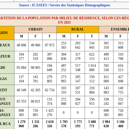
Source : ICASEES / Service des Statistiques Démographiques
RTITION DE LA POPULATION PAR MILIEU DE RÉSIDENCE, SELON LES RÉ
EN 2021
URBAIN
RURAL
ENSEMBL
GION
M
F
T
M
F
T
M
F
253
263
516
301
313
TEAUX
48 006
49 966
97 972
303
642
945
310
608
194
202
397
304
317
622
499
519
ATEUR
577
519
096
836
279
115
413
798
194
497
517
1 014
592
616
ADE
95 084
98 965
049
252
548
800
336
513
137
142
279
273
285
559
411
427
GAS
104
701
805
965
147
112
069
848
103
107
210
143
149
RTIT
40 549
42 205
82 754
333
551
884
883
755
UT-
133
272
284
556
338
352
65 353
68 021
ANGUI
374
888
027
915
242
047
AS-
698
726
1 425
698
726
0
0
0
ANGUI
385
891
276
385
891
1 279
1 331
2 610
1 705
1 775
3 480
2 984
3 106
L RCA
060
266
326
578
193
771
638
460