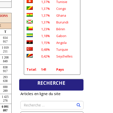
1,37%
Tunisie
1,37%
Congo
1,37%
Ghana
GIONS
1,37%
Burundi
E
1,23%
Bénin
T
1,18%
Gabon
614
917
1,15%
Angola
1 019
0,48%
Turquie
211
0,42%
Seychelles
1 208
849
838
Total:
141
Pays
917
293
638
RECHERCHE
690
289
Articles en ligne du site
1 425
276
6 091
097