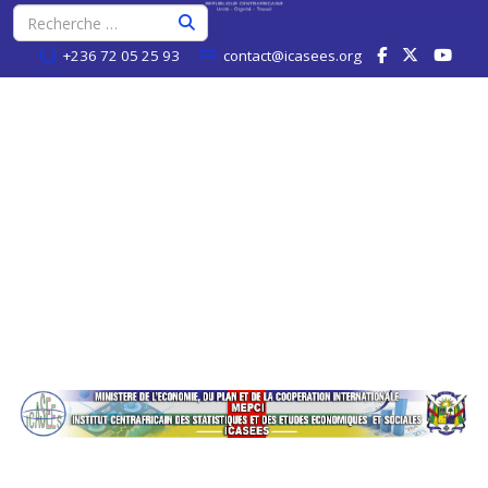
+236 72 05 25 93
contact@icasees.org