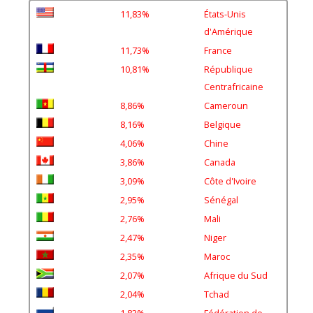
11,83%
États-Unis
d'Amérique
11,73%
France
10,81%
République
Centrafricaine
8,86%
Cameroun
8,16%
Belgique
4,06%
Chine
3,86%
Canada
3,09%
Côte d'Ivoire
2,95%
Sénégal
2,76%
Mali
2,47%
Niger
2,35%
Maroc
2,07%
Afrique du Sud
2,04%
Tchad
1,83%
Fédération de