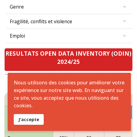
Genre
Fragilité, conflits et violence
Emploi
RESULTATS OPEN DATA INVENTORY (ODIN)
2024/25
Nous utilisons des cookies pour améliorer votre
expérience sur notre site web. En naviguant sur
RESULTATS ODIN 2024/25 ZONE CEMAC
ce site, vous acceptez que nous utilisions des
cookies.
2024
PAYS
J'accepte
Scores
Couverture
Ouverture
Cameroun
65%
53
75