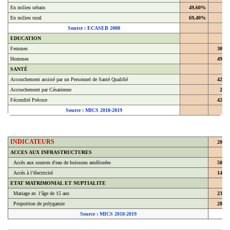
En milieu urbain
49,60%
En milieu rural
69,40%
Source : ECASEB 2008
EDUCATION
Femmes
30,4
Hommes
49,4
SANTÉ
Accouchement assisté par un Personnel de Santé Qualifié
42,9
Accouchement par Césarienne
2,2
Fécondité Précoce
42,8
Source : MICS 2018-2019
INDICATEURS
2018
ACCES AUX INFRASTRUCTURES
Accès aux sources d'eau de boissons améliorées
58,7
Accès à l’électricité
14,3
ETAT MATRIMONIAL ET NUPTIALITE
Mariage av. l’âge de 15 ans
23,8
Proportion de polygamie
28,6
Source : MICS 2018-2019