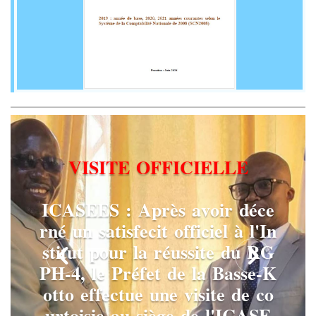
V
I
S
I
T
E
O
F
F
I
C
I
E
L
L
E
I
C
A
S
E
E
S
:
A
p
r
è
s
a
v
o
i
r
d
é
c
e
r
n
é
u
n
s
a
t
i
s
f
e
c
i
t
o
f
f
i
c
i
e
l
à
l
'
I
n
s
t
i
t
u
t
p
o
u
r
l
a
r
é
u
s
s
i
t
e
d
u
R
G
P
H
-
4
,
l
e
P
r
é
f
e
t
d
e
l
a
B
a
s
s
e
-
K
o
t
t
o
e
f
f
e
c
t
u
e
u
n
e
v
i
s
i
t
e
d
e
c
o
u
r
t
o
i
s
i
e
a
u
s
i
è
g
e
d
e
l
'
I
C
A
S
E