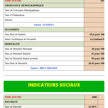
CROISSANCE DEMOGRAPHIQUE
Taux de Croissance Démographique
Taux d’Urbanisation
Densité
Source : ICASEES
FECONDITE
Taux Brut de Natalité
43,6 pour 1000
Indice Synthétique de Fécondité
6,4 (enfants/F)
MORTALITÉ
Taux de Mortalité Néonatale
28 pour 1000
Taux de Mortalité Infantile
65 pour 1000
Taux de Mortalité Infanto-juvénile
99 pour 1000
Taux Brut de Mortalité
20,36 pour 1000
Source : MICS 2018-2019
INDICATEURS SOCIAUX
INDICATEURS
2008
20
PAUVRETÉ
Taux de Pauvreté
62,00%