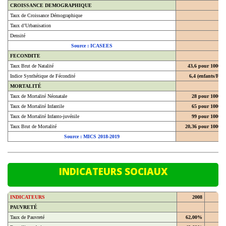
Taux de Croissance Démographique
Taux d’Urbanisation
Densité
Source : ICASEES
FECONDITE
Taux Brut de Natalité
43,6 pour 1000
Indice Synthétique de Fécondité
6,4 (enfants/F)
MORTALITÉ
Taux de Mortalité Néonatale
28 pour 1000
Taux de Mortalité Infantile
65 pour 1000
Taux de Mortalité Infanto-juvénile
99 pour 1000
Taux Brut de Mortalité
20,36 pour 1000
Source : MICS 2018-2019
INDICATEURS SOCIAUX
INDICATEURS
2008
20
PAUVRETÉ
Taux de Pauvreté
62,00%
En milieu urbain
49,60%