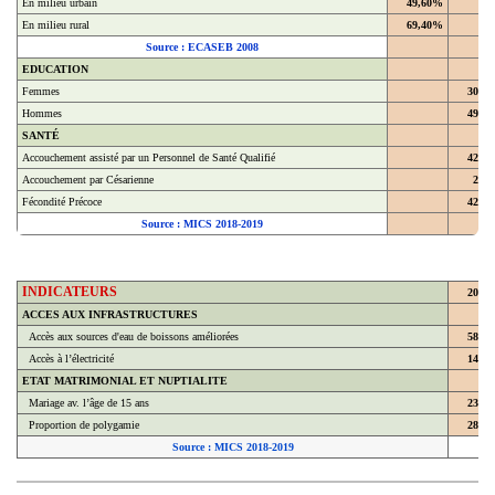
En milieu rural
69,40%
Source : ECASEB 2008
EDUCATION
Femmes
30,4
Hommes
49,4
SANTÉ
Accouchement assisté par un Personnel de Santé Qualifié
42,9
Accouchement par Césarienne
2,2
Fécondité Précoce
42,8
Source : MICS 2018-2019
INDICATEURS
2018
ACCES AUX INFRASTRUCTURES
Accès aux sources d'eau de boissons améliorées
58,7
Accès à l’électricité
14,3
ETAT MATRIMONIAL ET NUPTIALITE
Mariage av. l’âge de 15 ans
23,8
Proportion de polygamie
28,6
Source : MICS 2018-2019