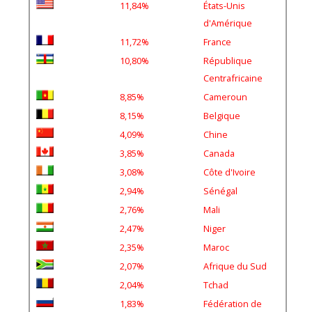
d'Amérique
11,72%
France
10,80%
République
Centrafricaine
8,85%
Cameroun
8,15%
Belgique
4,09%
Chine
3,85%
Canada
3,08%
Côte d'Ivoire
2,94%
Sénégal
2,76%
Mali
2,47%
Niger
2,35%
Maroc
2,07%
Afrique du Sud
2,04%
Tchad
1,83%
Fédération de