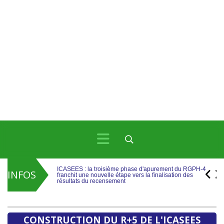
ICASEES : la troisième phase d'apurement du RGPH-4
franchit une nouvelle étape vers la finalisation des
résultats du recensement
INFOS
ICASEES : Publication de l’aide-mémoire sur les travaux
de rebasage du PIB, base 2019 selon le SCN 2008
ICASEES : la troisième phase d'apurement du RGPH-4
franchit une nouvelle étape vers la finalisation des
résultats du recensement
CONSTRUCTION DU R+5 DE L'ICASEES