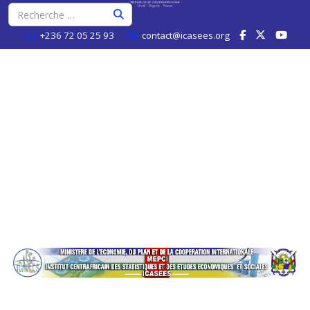
+236 72 05 25 93
contact@icasees.org