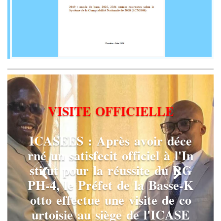
V
I
S
I
T
E
O
F
F
I
C
I
E
L
L
E
I
C
A
S
E
E
S
:
A
p
r
è
s
a
v
o
i
r
d
é
c
e
r
n
é
u
n
s
a
t
i
s
f
e
c
i
t
o
f
f
i
c
i
e
l
à
l
'
I
n
s
t
i
t
u
t
p
o
u
r
l
a
r
é
u
s
s
i
t
e
d
u
R
G
P
H
-
4
,
l
e
P
r
é
f
e
t
d
e
l
a
B
a
s
s
e
-
K
o
t
t
o
e
f
f
e
c
t
u
e
u
n
e
v
i
s
i
t
e
d
e
c
o
u
r
t
o
i
s
i
e
a
u
s
i
è
g
e
d
e
l
'
I
C
A
S
E