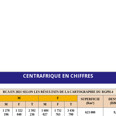
CENTRAFRIQUE EN CHIFFRES
RCA EN 2021 SELON LES RÉSULTATS DE LA CARTOGRAPHIE DU RGPH-4
M
F
SUPERFICIE
DEN
(Km²)
(H/
M
F
T
M
F
T
1 270
1 322
2 592
1 684
1 752
3 436
623 000
9
196
040
236
027
763
790