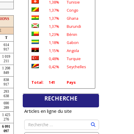
1,38%
Tunisie
1,37%
Congo
1,37%
Ghana
GIONS
1,37%
Burundi
E
1,23%
Bénin
T
1,18%
Gabon
614
917
1,15%
Angola
1 019
0,48%
Turquie
211
0,42%
Seychelles
1 208
849
838
Total:
141
Pays
917
293
638
RECHERCHE
690
289
Articles en ligne du site
1 425
276
6 091
097