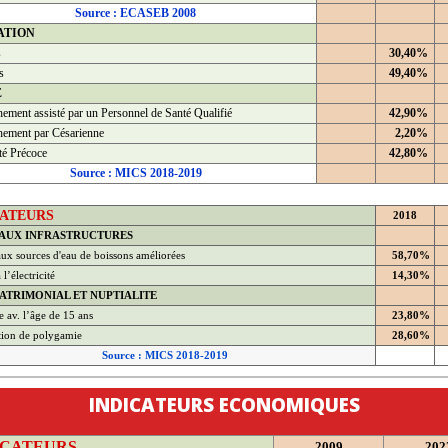
Source : ECASEB 2008
ATION
s
30,40%
s
49,40%
É
ement assisté par un Personnel de Santé Qualifié
42,90%
ement par Césarienne
2,20%
té Précoce
42,80%
Source : MICS 2018-2019
CATEURS
2018
 AUX INFRASTRUCTURES
ux sources d'eau de boissons améliorées
58,70%
l’électricité
14,30%
ATRIMONIAL ET NUPTIALITE
 av. l’âge de 15 ans
23,80%
tion de polygamie
28,60%
Source : MICS 2018-2019
INDICATEURS ECONOMIQUES
ICATEURS
2009
202