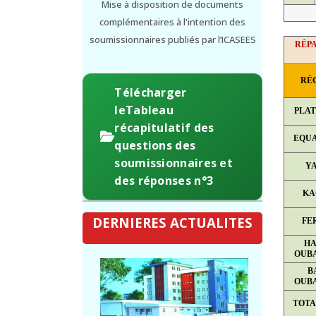
Mise à disposition de documents
complémentaires à l'intention des
soumissionnaires publiés par l’ICASEES
RÉPA
RÉ
Télécharger
leTableau
PLA
récapitulatif des
EQU
questions des
soumissionnaires et
Y
des réponses n°3
KA
DERNIERES ACTUALITES
FE
HA
OUB
B
OUB
TOTA