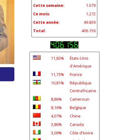
Cette semaine:
1.079
Ce mois:
1.272
Cette année:
49.839
Total:
406.156
11,83%
États-Unis
d'Amérique
11,73%
France
10,81%
République
Centrafricaine
8,86%
Cameroun
8,16%
Belgique
4,07%
Chine
3,86%
Canada
3,09%
Côte d'Ivoire