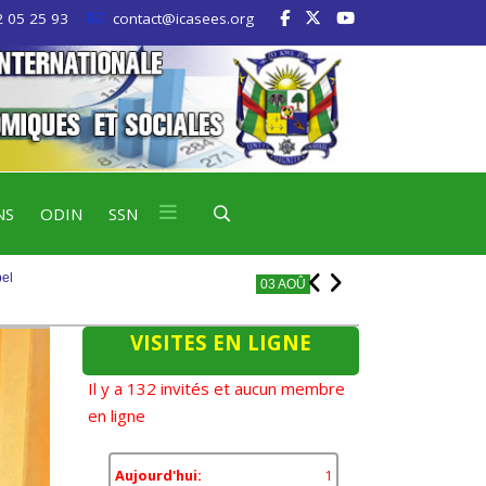
 05 25 93
contact@icasees.org
pel
03 AOÛ
03 AOÛ
NS
ODIN
SSN
pel
03 AOÛ
03 AOÛ
VISITES EN LIGNE
Il y a 132 invités et aucun membre
en ligne
Aujourd'hui:
1