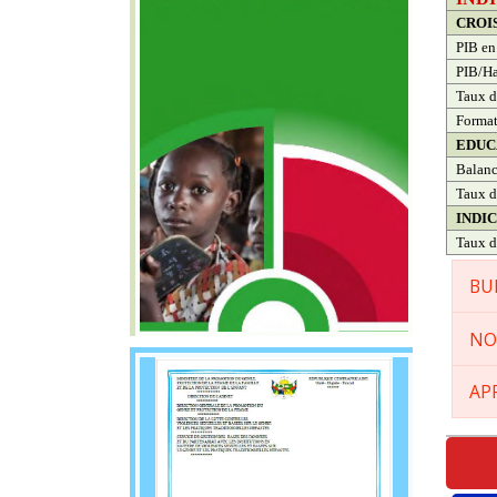
CROI
PIB en
PIB/Ha
Taux d
Format
EDUC
Balanc
Taux d
INDI
Taux d
BU
NO
AP