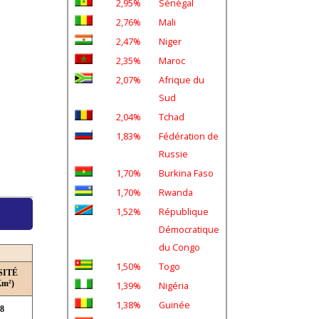
2,95%
Sénégal
2,76%
Mali
2,47%
Niger
2,35%
Maroc
2,07%
Afrique du
Sud
2,04%
Tchad
1,83%
Fédération de
Russie
1,70%
Burkina Faso
1,70%
Rwanda
1,52%
République
Démocratique
du Congo
1,50%
Togo
SITÉ
Km²)
1,39%
Nigéria
1,38%
Guinée
,8