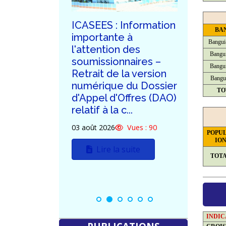
ICASEES : Information
ICASEES : Publicatio
BA
importante à
de la troisième série
Bangui
l'attention des
de réponses aux
Bangui
soumissionnaires –
demandes de
Bangui
Retrait de la version
clarification des
Bangu
numérique du Dossier
potentiels
TO
d'Appel d'Offres (DAO)
soumissionnaires du
relatif à la c...
DAO relatif à la
construction...
03 août 2026
Vues : 90
POPU
30 juillet 2026
Vues : 138
IO
Lire la suite
TOT
Lire la suite
INDI