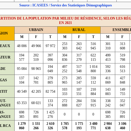
Source : ICASEES / Service des Statistiques Démographiques
RTITION DE LA POPULATION PAR MILIEU DE RÉSIDENCE, SELON LES RÉ
EN 2021
URBAIN
RURAL
ENSEMBL
GION
M
F
T
M
F
T
M
F
253
263
516
301
313
TEAUX
48 006
49 966
97 972
303
642
945
310
608
194
202
397
304
317
622
499
519
ATEUR
577
519
096
836
279
115
413
798
194
497
517
1 014
592
616
ADE
95 084
98 965
049
252
548
800
336
513
137
142
279
273
285
559
411
427
GAS
104
701
805
965
147
112
069
848
103
107
210
143
149
RTIT
40 549
42 205
82 754
333
551
884
883
755
UT-
133
272
284
556
338
352
65 353
68 021
ANGUI
374
888
027
915
242
047
AS-
698
726
1 425
698
726
0
0
0
ANGUI
385
891
276
385
891
1 279
1 331
2 610
1 705
1 775
3 480
2 984
3 106
L RCA
060
266
326
578
193
771
638
460