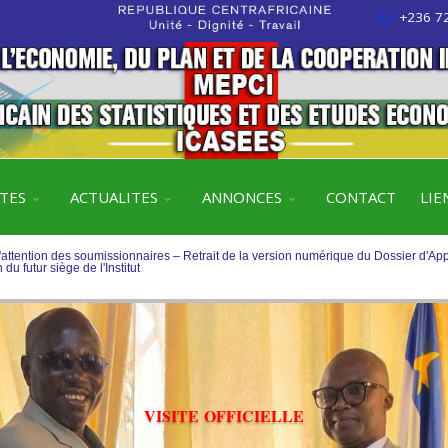
+236 72
'attention des soumissionnaires – Retrait de la version numérique du Dossier d'Ap
 du futur siège de l'Institut
°03 au Dossier d'Appel d'Offres relatif à la construction du futur siège de
ITES
ACTUALITES
ANNONCES
CONTACT
LIE
'attention des soumissionnaires – Retrait de la version numérique du Dossier d'Ap
 du futur siège de l'Institut
°03 au Dossier d'Appel d'Offres relatif à la construction du futur siège de
V
I
S
I
T
E
O
F
F
I
C
I
E
L
L
E