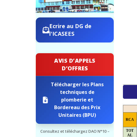
Ecrire au DG de
l'ICASEES
AVIS D’APPELS
D’OFFRES
Télécharger les Plans
techniques de
plomberie et
Bordereau des Prix
Unitaires (BPU)
RCA
TOT
Consultez et téléchargez DAO N°10 –
AL