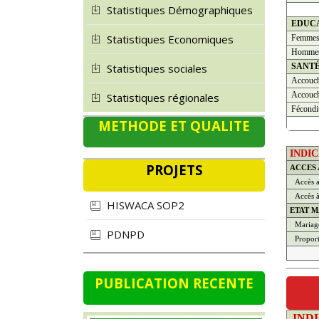
Statistiques Démographiques
EDUC
Statistiques Economiques
Femme
Homme
SANT
Statistiques sociales
Accouch
Accouch
Statistiques régionales
Fécondi
METHODE ET QUALITE
INDI
PROJETS
ACCES
Accès a
Accès à 
HISWACA SOP2
ETAT M
Mariage
PDNPD
Propor
PUBLICATION RECENTE
IND