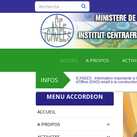
ICASEES : Information importante à l
d'Offres (DAO) relatif à la construction
ICASEES : Publication de l'Addendum n
l'ICASEES (R+5)
ACCUEIL
A PROPOS
ACTIV
ICASEES : Information importante à l
d'Offres (DAO) relatif à la construction
INFOS
ICASEES : Publication de l'Addendum n
l'ICASEES (R+5)
MENU ACCORDEON
ACCUEIL
A PROPOS
ACTIVITES