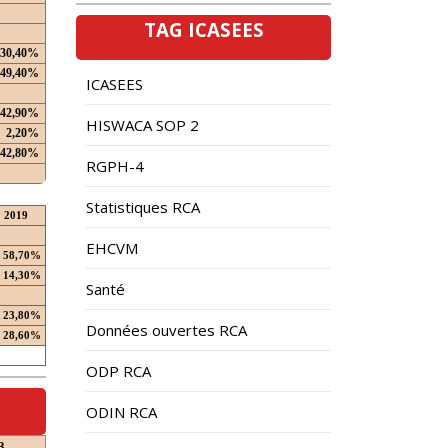
TAG ICASEES
30,40%
49,40%
ICASEES
42,90%
HISWACA SOP 2
2,20%
42,80%
RGPH-4
Statistiques RCA
2019
EHCVM
58,70%
14,30%
Santé
23,80%
Données ouvertes RCA
28,60%
ODP RCA
ODIN RCA
3