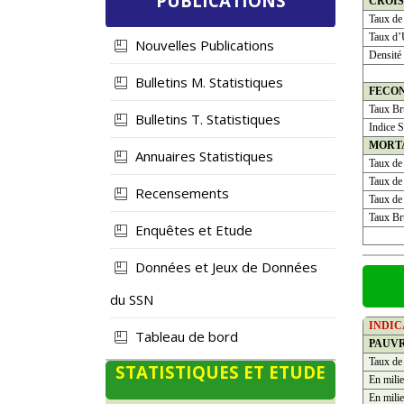
PUBLICATIONS
CROI
Taux de
Taux d’
Nouvelles Publications
Densité
Bulletins M. Statistiques
FECO
Taux Bru
Bulletins T. Statistiques
Indice S
MORT
Annuaires Statistiques
Taux de
Taux de 
Recensements
Taux de 
Taux Bru
Enquêtes et Etude
Données et Jeux de Données
du SSN
INDI
Tableau de bord
PAUV
Taux de
STATISTIQUES ET ETUDE
En milie
En milie