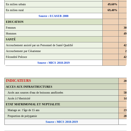
En milieu urbain
49,60%
En milieu rural
69,40%
Source : ECASEB 2008
EDUCATION
Femmes
30,4
Hommes
49,4
SANTÉ
Accouchement assisté par un Personnel de Santé Qualifié
42,9
Accouchement par Césarienne
2,2
Fécondité Précoce
42,8
Source : MICS 2018-2019
INDICATEURS
2018
ACCES AUX INFRASTRUCTURES
Accès aux sources d'eau de boissons améliorées
58,7
Accès à l’électricité
14,3
ETAT MATRIMONIAL ET NUPTIALITE
Mariage av. l’âge de 15 ans
23,8
Proportion de polygamie
28,6
Source : MICS 2018-2019