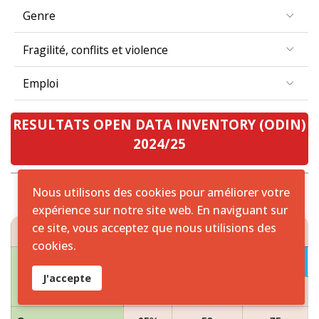
Genre
Fragilité, conflits et violence
Emploi
RESULTATS OPEN DATA INVENTORY (ODIN)
2024/25
Nous utilisons des cookies pour améliorer votre
expérience sur notre site web. En naviguant sur
RESULTATS ODIN 2024/25 ZONE CEMAC
ce site, vous acceptez que nous utilisions des
cookies.
2024
PAYS
J'accepte
Scores
Couverture
Ouverture
Cameroun
65%
53
75