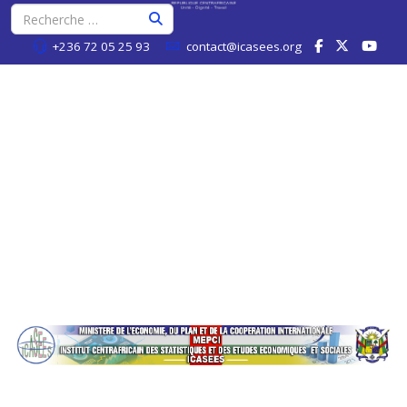
+236 72 05 25 93
contact@icasees.org