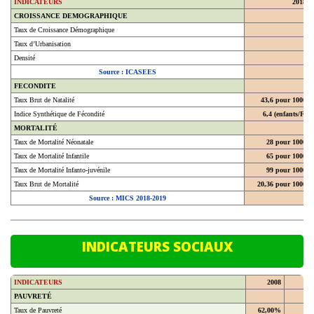
CROISSANCE DEMOGRAPHIQUE
Taux de Croissance Démographique
Taux d’Urbanisation
Densité
Source : ICASEES
FECONDITE
Taux Brut de Natalité
43,6 pour 1000
Indice Synthétique de Fécondité
6,4 (enfants/F)
MORTALITÉ
Taux de Mortalité Néonatale
28 pour 1000
Taux de Mortalité Infantile
65 pour 1000
Taux de Mortalité Infanto-juvénile
99 pour 1000
Taux Brut de Mortalité
20,36 pour 1000
Source : MICS 2018-2019
INDICATEURS SOCIAUX
INDICATEURS
2008
20
PAUVRETÉ
Taux de Pauvreté
62,00%