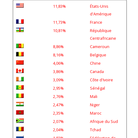
11,83%
États-Unis
d'Amérique
11,73%
France
10,81%
République
Centrafricaine
8,86%
Cameroun
8,16%
Belgique
4,06%
Chine
3,86%
Canada
3,09%
Côte d'Ivoire
2,95%
Sénégal
2,76%
Mali
2,47%
Niger
2,35%
Maroc
2,07%
Afrique du Sud
2,04%
Tchad
1,83%
Fédération de