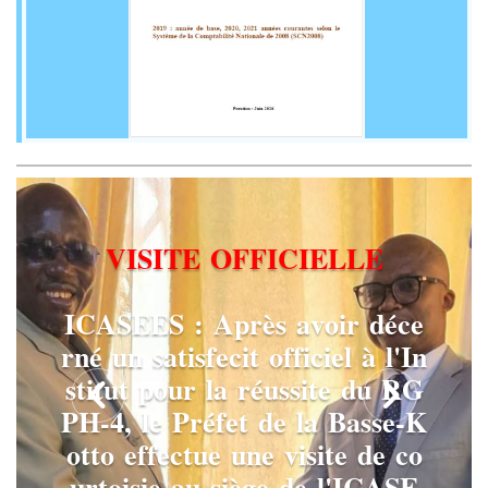
V
I
S
I
T
E
O
F
F
I
C
I
E
L
L
E
I
C
A
S
E
E
S
:
A
p
r
è
s
a
v
o
i
r
d
é
c
e
r
n
é
u
n
s
a
t
i
s
f
e
c
i
t
o
f
f
i
c
i
e
l
à
l
'
I
n
s
t
i
t
u
t
p
o
u
r
l
a
r
é
u
s
s
i
t
e
d
u
R
G
P
H
-
4
,
l
e
P
r
é
f
e
t
d
e
l
a
B
a
s
s
e
-
K
o
t
t
o
e
f
f
e
c
t
u
e
u
n
e
v
i
s
i
t
e
d
e
c
o
u
r
t
o
i
s
i
e
a
u
s
i
è
g
e
d
e
l
'
I
C
A
S
E