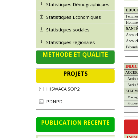
Statistiques Démographiques
EDUC
Statistiques Economiques
Femme
Homme
SANT
Statistiques sociales
Accouch
Accouch
Statistiques régionales
Fécondi
METHODE ET QUALITE
INDI
PROJETS
ACCES
Accès a
Accès à 
HISWACA SOP2
ETAT M
Mariage
PDNPD
Propor
PUBLICATION RECENTE
IND