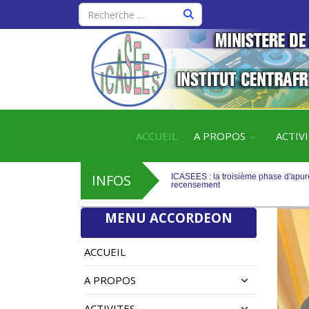
ICASEES : la troisième phase d'apure
recensement
ACCUEIL
A PROPOS
ACTIV
ICASEES : Publication de l’aide-mém
INFOS
ICASEES : la troisième phase d'apure
recensement
MENU ACCORDEON
ICASEES : Publication de l’aide-mém
ACCUEIL
A PROPOS
ACTIVITES