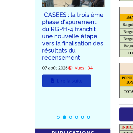
ublication
ICASEES : la troisième
ICASE
BA
émoire sur
phase d'apurement
de l'
Bangui
 de
du RGPH-4 franchit
au Do
Bangui
u PIB,
une nouvelle étape
d'Offr
Bangui
elon le
vers la finalisation des
const
Bangu
résultats du
siège
TO
recensement
(R+5)
Vues : 43
07 août 2026
Vues : 34
03 août
uite
POPU
Lire la suite
L
IO
TOT
INDI