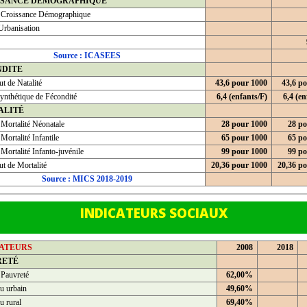
SSANCE DEMOGRAPHIQUE
 Croissance Démographique
Urbanisation
Source : ICASEES
NDITE
t de Natalité
43,6 pour 1000
43,6 p
ynthétique de Fécondité
6,4 (enfants/F)
6,4 (en
ALITÉ
 Mortalité Néonatale
28 pour 1000
28 po
Mortalité Infantile
65 pour 1000
65 po
Mortalité Infanto-juvénile
99 pour 1000
99 po
t de Mortalité
20,36 pour 1000
20,36 p
Source : MICS 2018-2019
INDICATEURS SOCIAUX
CATEURS
2008
2018
RETÉ
 Pauvreté
62,00%
u urbain
49,60%
u rural
69,40%