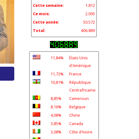
Cette semaine:
1.812
Ce mois:
2.005
Cette année:
50.572
Total:
406.889
11,84%
États-Unis
d'Amérique
11,72%
France
10,81%
République
Centrafricaine
8,85%
Cameroun
8,16%
Belgique
4,08%
Chine
3,85%
Canada
3,08%
Côte d'Ivoire