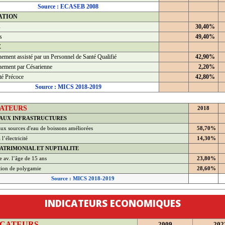
Source : ECASEB 2008
ATION
s
30,40%
s
49,40%
É
ement assisté par un Personnel de Santé Qualifié
42,90%
ement par Césarienne
2,20%
té Précoce
42,80%
Source : MICS 2018-2019
CATEURS
2018
 AUX INFRASTRUCTURES
ux sources d'eau de boissons améliorées
58,70%
l’électricité
14,30%
ATRIMONIAL ET NUPTIALITE
 av. l’âge de 15 ans
23,80%
tion de polygamie
28,60%
Source : MICS 2018-2019
INDICATEURS ECONOMIQUES
ICATEURS
2009
202