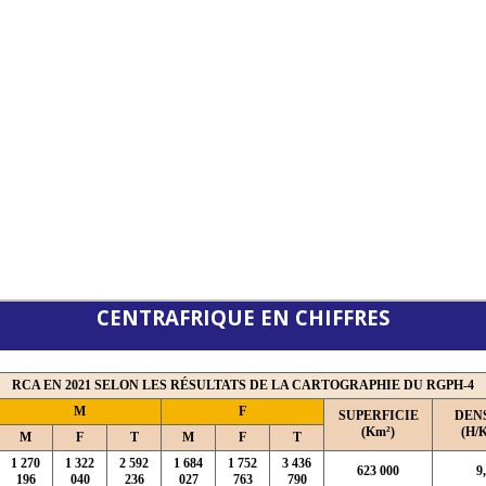
CENTRAFRIQUE EN CHIFFRES
RCA EN 2021 SELON LES RÉSULTATS DE LA CARTOGRAPHIE DU RGPH-4
M
F
SUPERFICIE
DEN
(Km²)
(H/
M
F
T
M
F
T
1 270
1 322
2 592
1 684
1 752
3 436
623 000
9
196
040
236
027
763
790