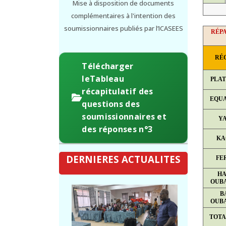
Mise à disposition de documents
complémentaires à l'intention des
soumissionnaires publiés par l’ICASEES
RÉPA
RÉ
Télécharger
leTableau
PLA
récapitulatif des
EQU
questions des
soumissionnaires et
Y
des réponses n°3
KA
DERNIERES ACTUALITES
FE
HA
OUB
B
OUB
TOTA