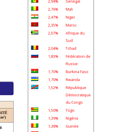
2,94%
Sénégal
2,76%
Mali
2,47%
Niger
2,35%
Maroc
2,07%
Afrique du
Sud
2,04%
Tchad
1,83%
Fédération de
Russie
1,70%
Burkina Faso
1,70%
Rwanda
1,52%
République
Démocratique
du Congo
1,50%
Togo
SITÉ
Km²)
1,39%
Nigéria
1,38%
Guinée
,8