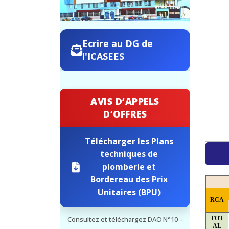
Ecrire au DG de
l'ICASEES
AVIS D’APPELS
D’OFFRES
Télécharger les Plans
techniques de
plomberie et
Bordereau des Prix
Unitaires (BPU)
RCA
TOT
Consultez et téléchargez DAO N°10 –
AL