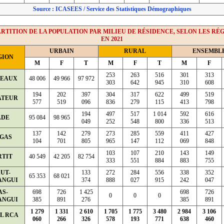
Source : ICASEES / Service des Statistiques Démographiques
RTITION DE LA POPULATION PAR MILIEU DE RÉSIDENCE, SELON LES RÉ
EN 2021
URBAIN
RURAL
ENSEMBL
GION
M
F
T
M
F
T
M
F
253
263
516
301
313
TEAUX
48 006
49 966
97 972
303
642
945
310
608
194
202
397
304
317
622
499
519
ATEUR
577
519
096
836
279
115
413
798
194
497
517
1 014
592
616
ADE
95 084
98 965
049
252
548
800
336
513
137
142
279
273
285
559
411
427
GAS
104
701
805
965
147
112
069
848
103
107
210
143
149
RTIT
40 549
42 205
82 754
333
551
884
883
755
UT-
133
272
284
556
338
352
65 353
68 021
ANGUI
374
888
027
915
242
047
AS-
698
726
1 425
698
726
0
0
0
ANGUI
385
891
276
385
891
1 279
1 331
2 610
1 705
1 775
3 480
2 984
3 106
L RCA
060
266
326
578
193
771
638
460