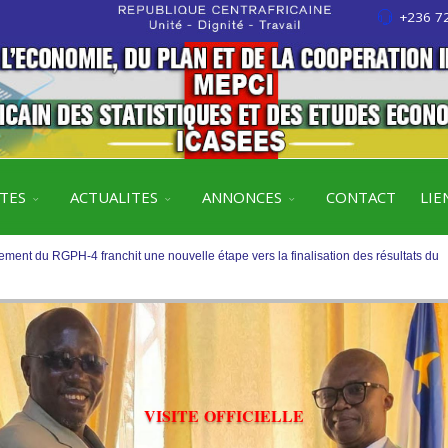
+236 72
ment du RGPH-4 franchit une nouvelle étape vers la finalisation des résultats du
ITES
ACTUALITES
ANNONCES
CONTACT
LIE
oire sur les travaux de rebasage du PIB, base 2019 selon le SCN 2008
ment du RGPH-4 franchit une nouvelle étape vers la finalisation des résultats du
oire sur les travaux de rebasage du PIB, base 2019 selon le SCN 2008
V
I
S
I
T
E
O
F
F
I
C
I
E
L
L
E