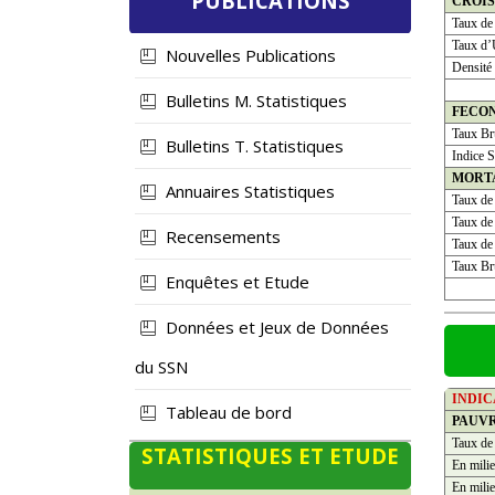
PUBLICATIONS
CROI
Taux de
Taux d’
Nouvelles Publications
Densité
Bulletins M. Statistiques
FECO
Taux Bru
Bulletins T. Statistiques
Indice S
MORT
Annuaires Statistiques
Taux de
Taux de 
Recensements
Taux de 
Taux Bru
Enquêtes et Etude
Données et Jeux de Données
du SSN
INDI
Tableau de bord
PAUV
Taux de
STATISTIQUES ET ETUDE
En milie
En milie