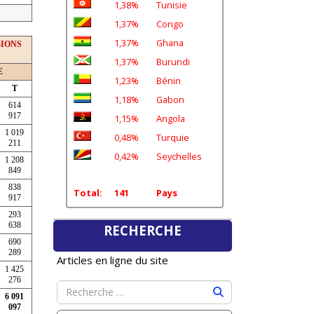
1,38%
Tunisie
1,37%
Congo
1,37%
Ghana
GIONS
1,37%
Burundi
E
1,23%
Bénin
T
1,18%
Gabon
614
917
1,15%
Angola
1 019
0,48%
Turquie
211
0,42%
Seychelles
1 208
849
838
Total:
141
Pays
917
293
638
RECHERCHE
690
289
Articles en ligne du site
1 425
276
6 091
097