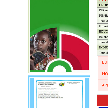
CROI
PIB en
PIB/Ha
Taux d
Format
EDUC
Balanc
Taux d
INDI
Taux d
BU
NO
AP