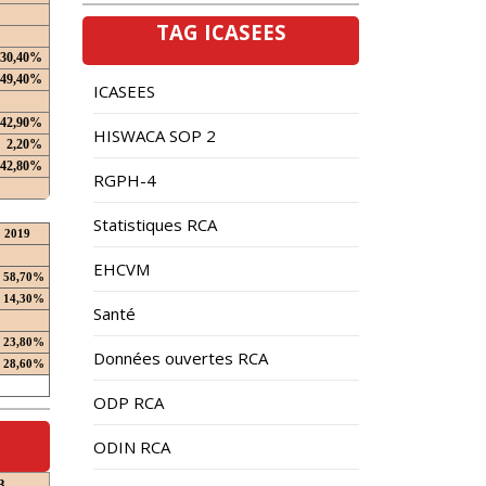
TAG ICASEES
30,40%
49,40%
ICASEES
42,90%
HISWACA SOP 2
2,20%
42,80%
RGPH-4
Statistiques RCA
2019
EHCVM
58,70%
14,30%
Santé
23,80%
Données ouvertes RCA
28,60%
ODP RCA
ODIN RCA
3