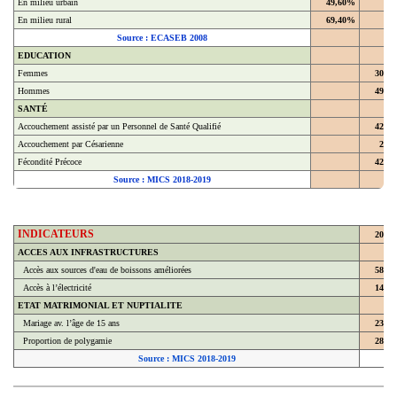
En milieu rural
69,40%
Source : ECASEB 2008
EDUCATION
Femmes
30,4
Hommes
49,4
SANTÉ
Accouchement assisté par un Personnel de Santé Qualifié
42,9
Accouchement par Césarienne
2,2
Fécondité Précoce
42,8
Source : MICS 2018-2019
INDICATEURS
2018
ACCES AUX INFRASTRUCTURES
Accès aux sources d'eau de boissons améliorées
58,7
Accès à l’électricité
14,3
ETAT MATRIMONIAL ET NUPTIALITE
Mariage av. l’âge de 15 ans
23,8
Proportion de polygamie
28,6
Source : MICS 2018-2019