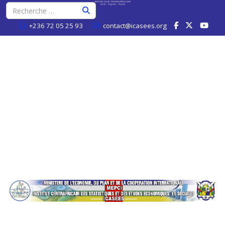
+236 72 05 25 93
contact@icasees.org