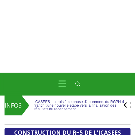
ICASEES : la troisième phase d'apurement du RGPH-4
franchit une nouvelle étape vers la finalisation des
résultats du recensement
INFOS
ICASEES : Publication de l’aide-mémoire sur les travaux
de rebasage du PIB, base 2019 selon le SCN 2008
ICASEES : la troisième phase d'apurement du RGPH-4
franchit une nouvelle étape vers la finalisation des
résultats du recensement
CONSTRUCTION DU R+5 DE L'ICASEES