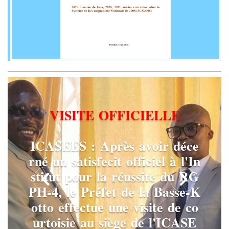
V
I
S
I
T
E
O
F
F
I
C
I
E
L
L
E
I
C
A
S
E
E
S
:
A
p
r
è
s
a
v
o
i
r
d
é
c
e
r
n
é
u
n
s
a
t
i
s
f
e
c
i
t
o
f
f
i
c
i
e
l
à
l
'
I
n
s
t
i
t
u
t
p
o
u
r
l
a
r
é
u
s
s
i
t
e
d
u
R
G
P
H
-
4
,
l
e
P
r
é
f
e
t
d
e
l
a
B
a
s
s
e
-
K
o
t
t
o
e
f
f
e
c
t
u
e
u
n
e
v
i
s
i
t
e
d
e
c
o
u
r
t
o
i
s
i
e
a
u
s
i
è
g
e
d
e
l
'
I
C
A
S
E