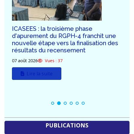
ICASEES : Publication de l'Addendum
n°03 au Dossier d'Appel d'Offres relatif
à la construction du futur siège de
l'ICASEES (R+5)
03 août 2026
Vues : 113
Lire la suite
PUBLICATIONS