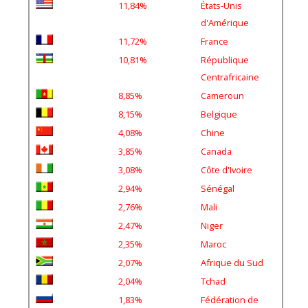
d'Amérique
11,72%
France
10,81%
République
Centrafricaine
8,85%
Cameroun
8,15%
Belgique
4,08%
Chine
3,85%
Canada
3,08%
Côte d'Ivoire
2,94%
Sénégal
2,76%
Mali
2,47%
Niger
2,35%
Maroc
2,07%
Afrique du Sud
2,04%
Tchad
1,83%
Fédération de