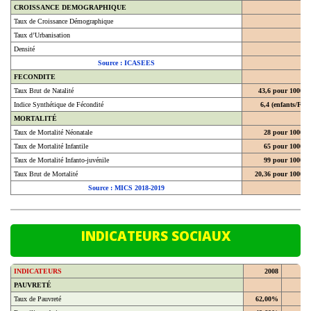
Taux de Croissance Démographique
Taux d’Urbanisation
Densité
Source : ICASEES
FECONDITE
Taux Brut de Natalité
43,6 pour 1000
Indice Synthétique de Fécondité
6,4 (enfants/F)
MORTALITÉ
Taux de Mortalité Néonatale
28 pour 1000
Taux de Mortalité Infantile
65 pour 1000
Taux de Mortalité Infanto-juvénile
99 pour 1000
Taux Brut de Mortalité
20,36 pour 1000
Source : MICS 2018-2019
INDICATEURS SOCIAUX
INDICATEURS
2008
20
PAUVRETÉ
Taux de Pauvreté
62,00%
En milieu urbain
49,60%