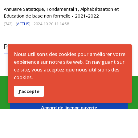
Annuaire Satistique, Fondamental 1, Alphabétisation et
Education de base non formelle - 2021-2022
(743)
(
ACTUS
)
2024-10-20 11:14:58
PUBLICATION TAGS
Nous utilisons des cookies pour améliorer votre
expérience sur notre site web. En naviguant sur
ce site, vous acceptez que nous utilisions des
cookies.
J'accepte
Conditions générales
Accord de licence ouverte
Licence ouverte ICASEES (CC BY 4.0)
cc
i