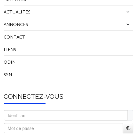
ACTUALITES
ANNONCES
CONTACT
LIENS
ODIN
SSN
CONNECTEZ-VOUS
Identifiant
Mot de passe
Affi