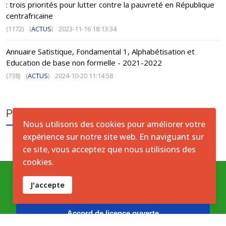
: trois priorités pour lutter contre la pauvreté en République
centrafricaine
(1172)
(
ACTUS
)
2023-11-16 18:13:34
Annuaire Satistique, Fondamental 1, Alphabétisation et
Education de base non formelle - 2021-2022
(738)
(
ACTUS
)
2024-10-20 11:14:58
PUBLICATION TAGS
Nous utilisons des cookies pour améliorer votre
expérience sur notre site web. En naviguant sur
ce site, vous acceptez que nous utilisions des
cookies.
J'accepte
Conditions générales
Accord de licence ouverte