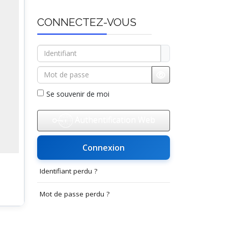
CONNECTEZ-VOUS
Identifiant
Mot de passe
Afficher le mot d
Se souvenir de moi
Authentification Web
Connexion
Identifiant perdu ?
Mot de passe perdu ?