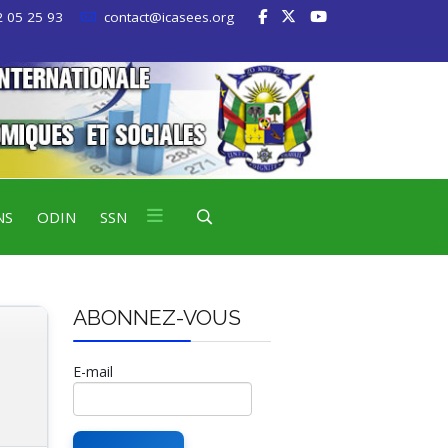
 05 25 93
contact@icasees.org
NS
ODIN
SSN
ABONNEZ-VOUS
E-mail