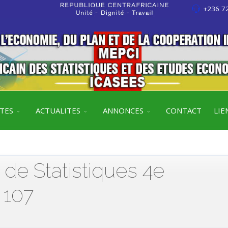
+236 72
ITES
ACTUALITES
ANNONCES
CONTACT
LIE
l de Statistiques 4e
 107