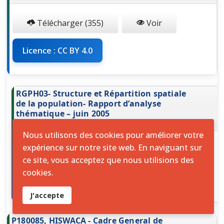
Télécharger (355)
Voir
Licence : CC BY 4.0
RGPH03- Structure et Répartition spatiale
de la population- Rapport d’analyse
thématique – juin 2005
26-10-2024
Nous utilisons des cookies pour améliorer votre
expérience sur notre site web. En naviguant sur
Télécharger (371)
Voir
ce site, vous acceptez que nous utilisions des
cookies.
Licence : CC BY 4.0
J'accepte
P180085, HISWACA - Cadre General de