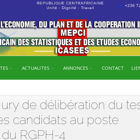
+236 72
ITES
ACTUALITES
ANNONCES
CONTACT
LIE
 de délibération du te
es candidats au poste
r du RGPH-4