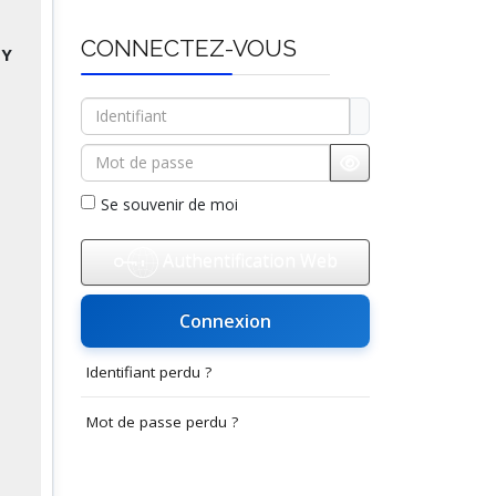
CONNECTEZ-VOUS
BY
Identifiant
Mot de passe
Afficher le mot d
Se souvenir de moi
Authentification Web
Connexion
Identifiant perdu ?
Mot de passe perdu ?