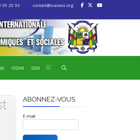
 05 25 93
contact@icasees.org
NS
ODIN
SSN
ABONNEZ-VOUS
st
E-mail