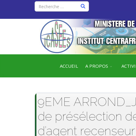
ACCUEIL
A PROPOS
ACTIV
9EME ARROND_Jury
de présélection d
d’agent recenseu