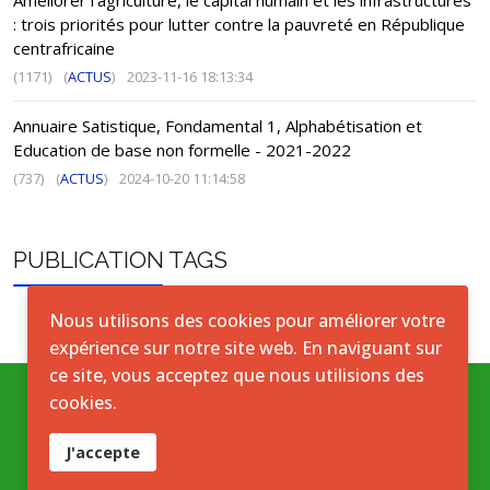
Améliorer l’agriculture, le capital humain et les infrastructures
: trois priorités pour lutter contre la pauvreté en République
centrafricaine
(1171)
(
ACTUS
)
2023-11-16 18:13:34
Annuaire Satistique, Fondamental 1, Alphabétisation et
Education de base non formelle - 2021-2022
(737)
(
ACTUS
)
2024-10-20 11:14:58
PUBLICATION TAGS
Nous utilisons des cookies pour améliorer votre
expérience sur notre site web. En naviguant sur
ce site, vous acceptez que nous utilisions des
cookies.
Conditions générales
J'accepte
Accord de licence ouverte