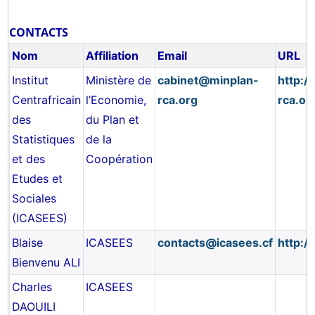
CONTACTS
Nom
Affiliation
Email
URL
Institut
Ministère de
cabinet@minplan-
http:/
Centrafricain
l’Economie,
rca.org
rca.or
des
du Plan et
Statistiques
de la
et des
Coopération
Etudes et
Sociales
(ICASEES)
Blaise
ICASEES
contacts@icasees.cf
http:/
Bienvenu ALI
Charles
ICASEES
DAOUILI