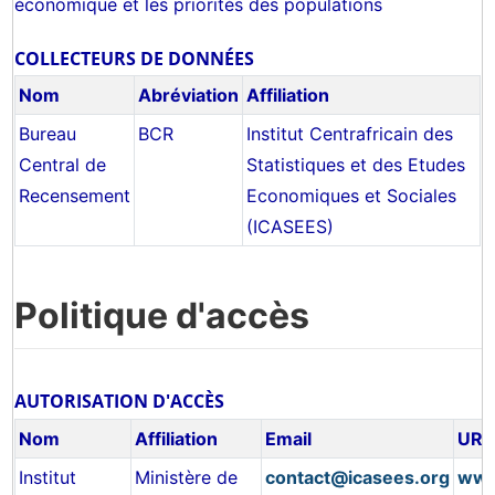
économique et les priorités des populations
COLLECTEURS DE DONNÉES
Nom
Abréviation
Affiliation
Bureau
BCR
Institut Centrafricain des
Central de
Statistiques et des Etudes
Recensement
Economiques et Sociales
(ICASEES)
Politique d'accès
AUTORISATION D'ACCÈS
Nom
Affiliation
Email
URL
Institut
Ministère de
contact@icasees.org
www