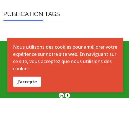
PUBLICATION TAGS
Nous utilisons des cookies pour améliorer votre
expérience sur notre site web. En naviguant sur
Conditions générales
ce site, vous acceptez que nous utilisions des
cookies.
Accord de licence ouverte
J'accepte
Licence ouverte ICASEES (CC BY 4.0)
cc
i
Les publications, documents et données diffusés par
l’ICASEES sont mis à disposition sous licence
Creative Commons Attribution 4.0 International
(CC BY 4.0)
sauf mention contraire.