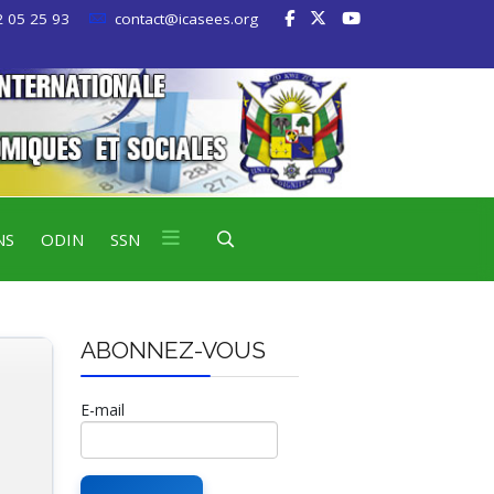
 05 25 93
contact@icasees.org
NS
ODIN
SSN
ABONNEZ-VOUS
E-mail