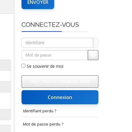
CONNECTEZ-VOUS
Identifiant
Mot de passe
Afficher le mot d
Se souvenir de moi
Authentification Web
Connexion
Identifiant perdu ?
Mot de passe perdu ?