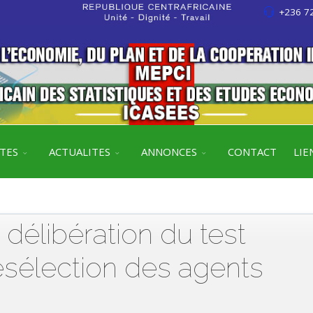
+236 72
ITES
ACTUALITES
ANNONCES
CONTACT
LIE
délibération du test
ésélection des agents