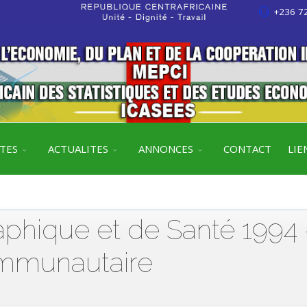
+236 72
ITES
ACTUALITES
ANNONCES
CONTACT
LIE
hique et de Santé 1994 
ommunautaire