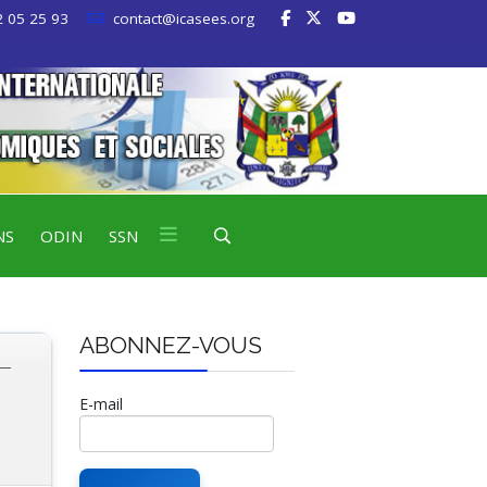
 05 25 93
contact@icasees.org
NS
ODIN
SSN
ABONNEZ-VOUS
-
E-mail