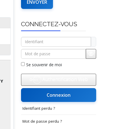
CONNECTEZ-VOUS
Identifiant
Mot de passe
Afficher le mot d
Se souvenir de moi
Authentification Web
BY
Connexion
Identifiant perdu ?
Mot de passe perdu ?