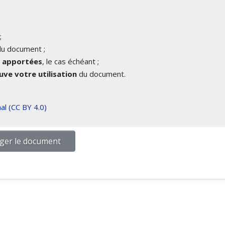
;
u document ;
é apportées
, le cas échéant ;
ve votre utilisation
du document.
al (CC BY 4.0)
ger le document