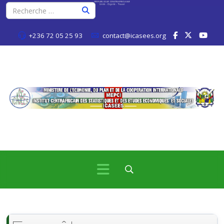
+236 72 05 25 93
contact@icasees.org