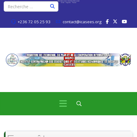
+236 72 05 25 93
contact@icasees.org