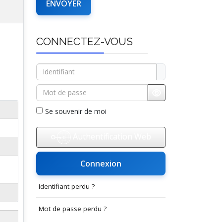
CONNECTEZ-VOUS
Identifiant
Mot de passe
Afficher le mot d
Se souvenir de moi
Authentification Web
Connexion
Identifiant perdu ?
Mot de passe perdu ?