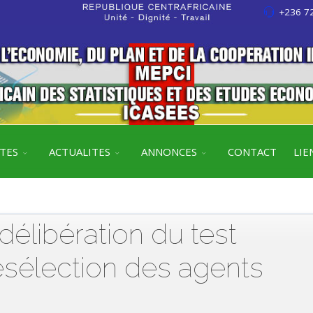
+236 72
ITES
ACTUALITES
ANNONCES
CONTACT
LIE
libération du test
ésélection des agents