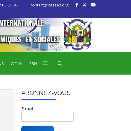
 05 25 93
contact@icasees.org
NS
ODIN
SSN
ABONNEZ-VOUS
E-mail