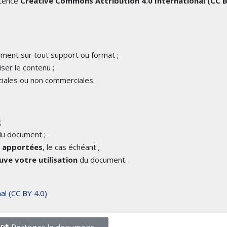
icence
Creative Commons Attribution 4.0 International (CC 
cument sur tout support ou format ;
iser le contenu ;
iales ou non commerciales.
;
u document ;
é apportées
, le cas échéant ;
ve votre utilisation
du document.
al (CC BY 4.0)