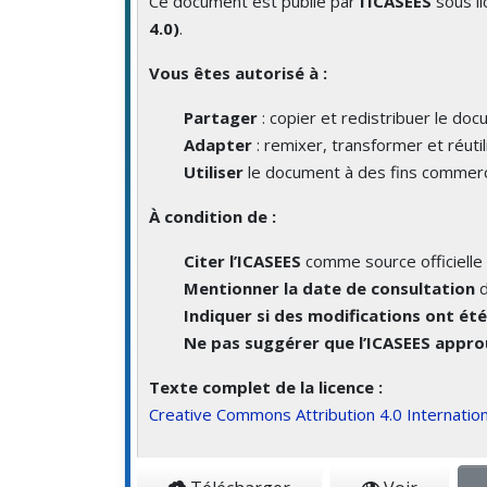
Ce document est publié par
l’ICASEES
sous l
4.0)
.
Vous êtes autorisé à :
Partager
: copier et redistribuer le do
Adapter
: remixer, transformer et réutil
Utiliser
le document à des fins commerc
À condition de :
Citer l’ICASEES
comme source officielle 
Mentionner la date de consultation
d
Indiquer si des modifications ont ét
Ne pas suggérer que l’ICASEES approu
Texte complet de la licence :
Creative Commons Attribution 4.0 Internation