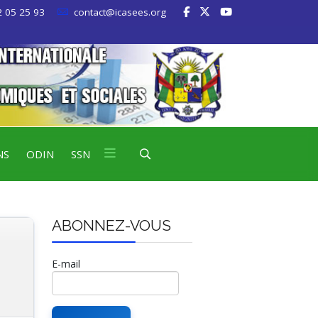
 05 25 93
contact@icasees.org
NS
ODIN
SSN
ABONNEZ-VOUS
E-mail