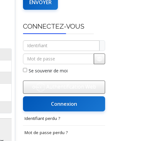
CONNECTEZ-VOUS
Identifiant
Mot de passe
Afficher le mot d
Se souvenir de moi
Authentification Web
Connexion
Identifiant perdu ?
Mot de passe perdu ?