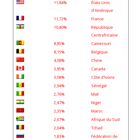
d'Amérique
11,72%
France
10,80%
République
Centrafricaine
8,85%
Cameroun
8,15%
Belgique
4,08%
Chine
3,85%
Canada
3,08%
Côte d'Ivoire
2,94%
Sénégal
2,76%
Mali
2,47%
Niger
2,35%
Maroc
2,07%
Afrique du Sud
2,04%
Tchad
1,83%
Fédération de