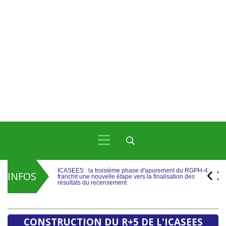
ICASEES : la troisième phase d'apurement du RGPH-4
franchit une nouvelle étape vers la finalisation des
résultats du recensement
INFOS
ICASEES : Publication de l’aide-mémoire sur les travaux
de rebasage du PIB, base 2019 selon le SCN 2008
ICASEES : la troisième phase d'apurement du RGPH-4
franchit une nouvelle étape vers la finalisation des
résultats du recensement
CONSTRUCTION DU R+5 DE L'ICASEES