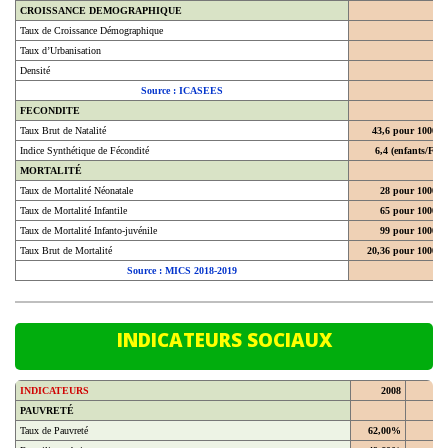
Taux de Croissance Démographique
Taux d’Urbanisation
Densité
Source : ICASEES
FECONDITE
Taux Brut de Natalité
43,6 pour 1000
Indice Synthétique de Fécondité
6,4 (enfants/F)
MORTALITÉ
Taux de Mortalité Néonatale
28 pour 1000
Taux de Mortalité Infantile
65 pour 1000
Taux de Mortalité Infanto-juvénile
99 pour 1000
Taux Brut de Mortalité
20,36 pour 1000
Source : MICS 2018-2019
INDICATEURS SOCIAUX
INDICATEURS
2008
20
PAUVRETÉ
Taux de Pauvreté
62,00%
En milieu urbain
49,60%