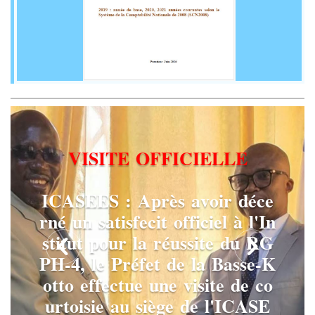
V
I
S
I
T
E
O
F
F
I
C
I
E
L
L
E
I
C
A
S
E
E
S
:
A
p
r
è
s
a
v
o
i
r
d
é
c
e
r
n
é
u
n
s
a
t
i
s
f
e
c
i
t
o
f
f
i
c
i
e
l
à
l
'
I
n
s
t
i
t
u
t
p
o
u
r
l
a
r
é
u
s
s
i
t
e
d
u
R
G
P
H
-
4
,
l
e
P
r
é
f
e
t
d
e
l
a
B
a
s
s
e
-
K
o
t
t
o
e
f
f
e
c
t
u
e
u
n
e
v
i
s
i
t
e
d
e
c
o
u
r
t
o
i
s
i
e
a
u
s
i
è
g
e
d
e
l
'
I
C
A
S
E