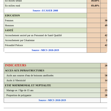
En milieu rural
69,40%
Source : ECASEB 2008
EDUCATION
Femmes
30,4
Hommes
49,4
SANTÉ
Accouchement assisté par un Personnel de Santé Qualifié
42,9
Accouchement par Césarienne
2,2
Fécondité Précoce
42,8
Source : MICS 2018-2019
INDICATEURS
2018
ACCES AUX INFRASTRUCTURES
Accès aux sources d'eau de boissons améliorées
58,7
Accès à l’électricité
14,3
ETAT MATRIMONIAL ET NUPTIALITE
Mariage av. l’âge de 15 ans
23,8
Proportion de polygamie
28,6
Source : MICS 2018-2019