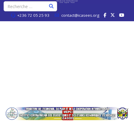
+236 72 05 25 93
contact@icasees.org