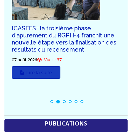
ICASEES : Publication de l'Addendum
n°03 au Dossier d'Appel d'Offres relatif
à la construction du futur siège de
l'ICASEES (R+5)
03 août 2026
Vues : 113
Lire la suite
PUBLICATIONS