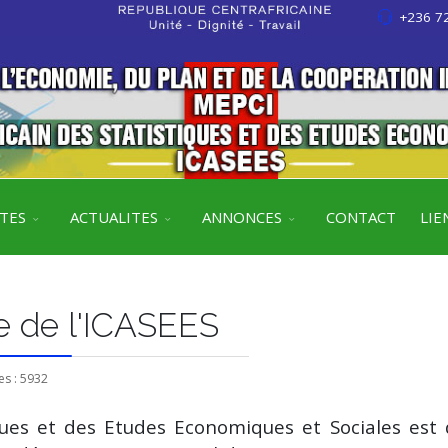
+236 72
ITES
ACTUALITES
ANNONCES
CONTACT
LIE
e de l'ICASEES
es : 5932
iques et des Etudes Economiques et Sociales est 