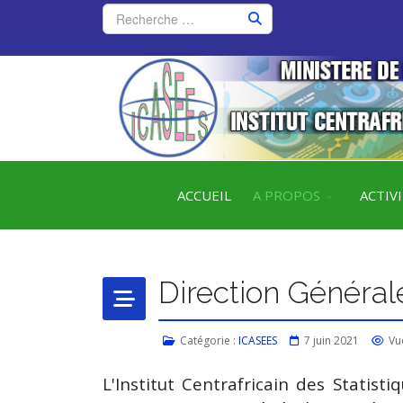
ACCUEIL
A PROPOS
ACTIV
Direction Général
Catégorie :
ICASEES
7 juin 2021
Vu
L'Institut Centrafricain des Statist