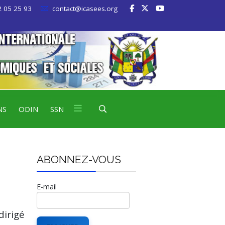
 05 25 93
contact@icasees.org
NS
ODIN
SSN
ABONNEZ-VOUS
E-mail
dirigé