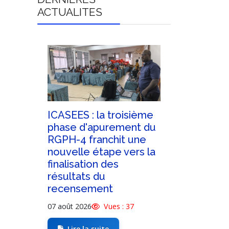
ACTUALITES
tion
ICASEES : la troisième
ICASEES :
 sur
phase d'apurement du
de l'Adde
RGPH-4 franchit une
Dossier d
 base
nouvelle étape vers la
d'Offres re
N
finalisation des
construct
résultats du
siège de 
recensement
(R+5)
9
07 août 2026
Vues : 37
03 août 2026
Lire la suite
Lire la s