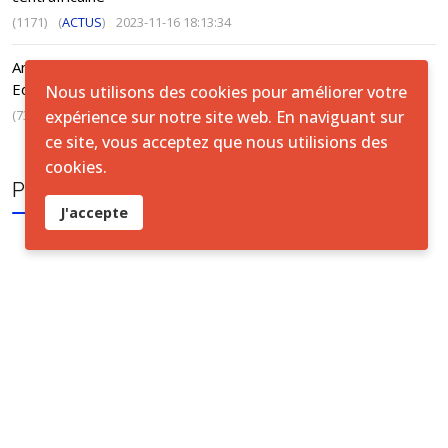
(1171)
(
ACTUS
)
2023-11-16 18:13:34
Annuaire Satistique, Fondamental 1, Alphabétisation et
Education de base non formelle - 2021-2022
Nous utilisons des cookies pour améliorer votre
expérience sur notre site web. En naviguant sur
(737)
(
ACTUS
)
2024-10-20 11:14:58
ce site, vous acceptez que nous utilisions des
cookies.
PUBLICATION TAGS
J'accepte
Conditions générales
Accord de licence ouverte
Licence ouverte ICASEES (CC BY 4.0)