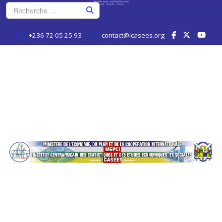
+236 72 05 25 93
contact@icasees.org