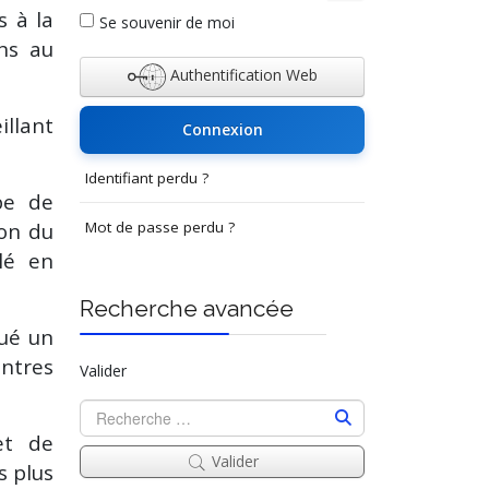
Afficher le mot de p
s à la
Se souvenir de moi
ons au
Authentification Web
illant
Connexion
Identifiant perdu ?
pe de
ion du
Mot de passe perdu ?
lé en
Recherche avancée
oué un
ntres
Valider
et de
Valider
s plus