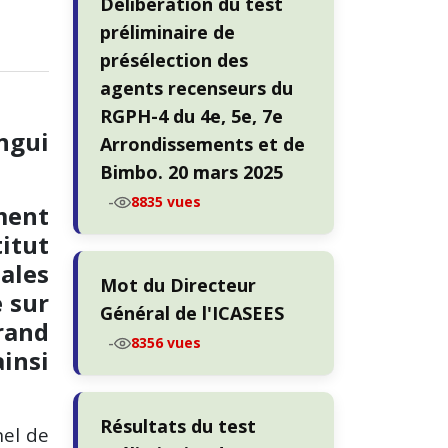
Délibération du test
préliminaire de
présélection des
agents recenseurs du
RGPH-4 du 4e, 5e, 7e
ngui
Arrondissements et de
Bimbo. 20 mars 2025
-
8835 vues
ment
itut
ales
Mot du Directeur
e sur
Général de l'ICASEES
rand
-
8356 vues
insi
Résultats du test
nel de