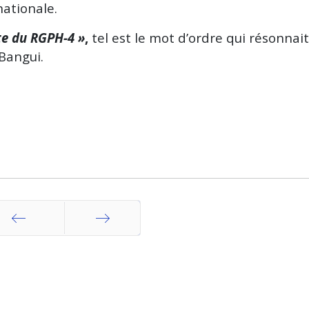
nationale.
te du RGPH-4 »
,
tel est le mot d’ordre qui résonnai
Bangui.
ICASEES : Les
ICASEES : la troi
Comptes Nationaux
phase d'apureme
2019-2021
RGPH-4 franchit 
officiellement publiés
nouvelle étape ve
finalisation des
récédent
Suivant
30 juillet 2026
Vues : 82
résultats du
recensement
Lire la suite
07 août 2026
Vues : 2