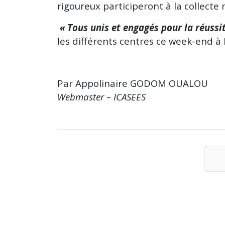
rigoureux participeront à la collecte 
« Tous unis et engagés pour la réussi
les différents centres ce week-end à 
Par Appolinaire GODOM OUALOU
Webmaster – ICASEES
ES : Publication
Les Comptes
 troisième série
Nationaux 2019-2021
ponses aux
de la République
ndes de
Centrafricaine
ication des
officiellement publiés
P
tiels
30 juillet 2026
Vues : 88
ssionnaires du
latif à la
Lire la suite