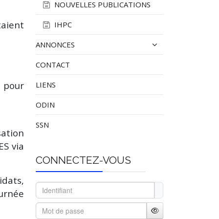
NOUVELLES PUBLICATIONS
aient
IHPC
ANNONCES
CONTACT
e pour
LIENS
ODIN
SSN
sation
ES via
CONNECTEZ-VOUS
idats,
Identifiant
ournée
Mot de passe