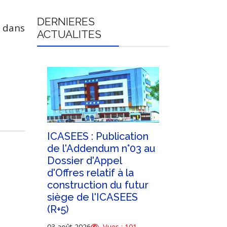
DERNIERES
t dans
ACTUALITES
sième
ICASEES : Publication
ICASEES :
nt du
de l'Addendum n°03 au
important
une
Dossier d'Appel
l'attentio
rs la
d'Offres relatif à la
soumissio
construction du futur
Retrait de
siège de l'ICASEES
numériqu
(R+5)
d'Appel d
relatif à la 
3
03 août 2026
Vues : 101