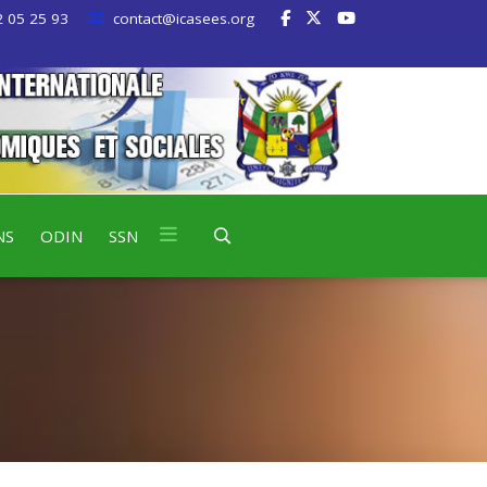
 05 25 93
contact@icasees.org
NS
ODIN
SSN