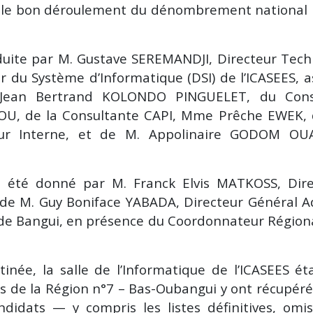
nne le bon déroulement du dénombrement national
nduite par M. Gustave SEREMANDJI, Directeur Tec
 du Système d’Informatique (DSI) de l’ICASEES, a
 Jean Bertrand KOLONDO PINGUELET, du Conse
SSOU, de la Consultante CAPI, Mme Prêche EWEK,
eur Interne, et de M. Appolinaire GODOM OU
 a été donné par M. Franck Elvis MATKOSS, Dire
e M. Guy Boniface YABADA, Directeur Général Ad
s de Bangui, en présence du Coordonnateur Région
née, la salle de l’Informatique de l’ICASEES ét
rs de la Région n°7 – Bas-Oubangui y ont récupéré
andidats — y compris les listes définitives, omi