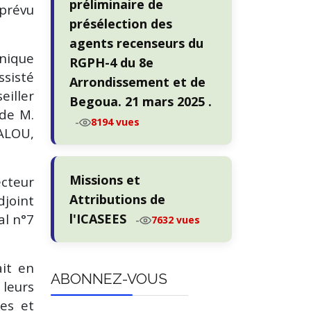
préliminaire de
 prévu
présélection des
agents recenseurs du
hnique
RGPH-4 du 8e
ssisté
Arrondissement et de
iller
Begoua. 21 mars 2025 .
 de M.
-
8194 vues
ALOU,
Missions et
cteur
Attributions de
joint
al n°7
l'ICASEES
-
7632 vues
ait en
ABONNEZ-VOUS
 leurs
ses et