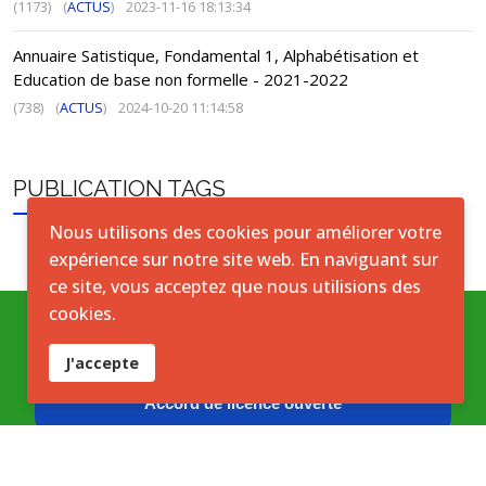
(1173)
(
ACTUS
)
2023-11-16 18:13:34
Annuaire Satistique, Fondamental 1, Alphabétisation et
Education de base non formelle - 2021-2022
(738)
(
ACTUS
)
2024-10-20 11:14:58
PUBLICATION TAGS
Nous utilisons des cookies pour améliorer votre
expérience sur notre site web. En naviguant sur
ce site, vous acceptez que nous utilisions des
cookies.
Conditions générales
J'accepte
Accord de licence ouverte
Licence ouverte ICASEES (CC BY 4.0)