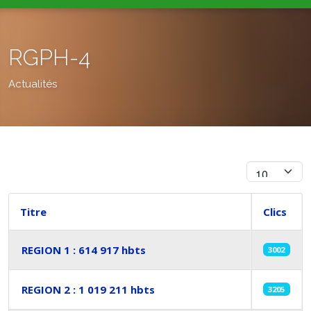
RGPH-4
Actualités
Afficher #
Titre
Clics
REGION 1 : 614 917 hbts
3002
REGION 2 : 1 019 211 hbts
3205