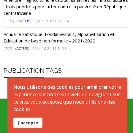
Améliorer l’agriculture, le capital humain et les infrastructures
: trois priorités pour lutter contre la pauvreté en République
centrafricaine
(1171)
(
ACTUS
)
2023-11-16 18:13:34
Annuaire Satistique, Fondamental 1, Alphabétisation et
Education de base non formelle - 2021-2022
(737)
(
ACTUS
)
2024-10-20 11:14:58
PUBLICATION TAGS
Nous utilisons des cookies pour améliorer votre
expérience sur notre site web. En naviguant sur
ce site, vous acceptez que nous utilisions des
cookies.
Conditions générales
J'accepte
Accord de licence ouverte