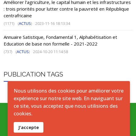
Améliorer l’agriculture, le capital humain et les infrastructures
: trois priorités pour lutter contre la pauvreté en République
centrafricaine
(1171)
(
ACTUS
)
2023-11-16 18:13:34
Annuaire Satistique, Fondamental 1, Alphabétisation et
Education de base non formelle - 2021-2022
(737)
(
ACTUS
)
2024-10-20 11:14:58
PUBLICATION TAGS
Nous utilisons des cookies pour améliorer votre
expérience sur notre site web. En naviguant sur
ce site, vous acceptez que nous utilisions des
cookies.
Conditions générales
J'accepte
Accord de licence ouverte