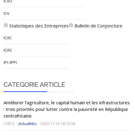
ICVU
ICV
Statistiques des Entreprises
Bulletin de Conjoncture
ICAC
ICAS
IPI /IPPI
CATEGORIE ARTICLE
Améliorer l’agriculture, le capital humain et les infrastructures
: trois priorités pour lutter contre la pauvreté en République
centrafricaine
(1951)
(
Actualités
)
2023-11-16 18:13:34