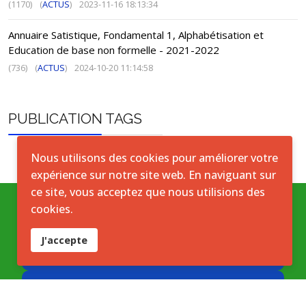
(1170)
(
ACTUS
)
2023-11-16 18:13:34
Annuaire Satistique, Fondamental 1, Alphabétisation et
Education de base non formelle - 2021-2022
(736)
(
ACTUS
)
2024-10-20 11:14:58
PUBLICATION TAGS
Nous utilisons des cookies pour améliorer votre
expérience sur notre site web. En naviguant sur
ce site, vous acceptez que nous utilisions des
cookies.
Conditions générales
J'accepte
Accord de licence ouverte
Licence ouverte ICASEES (CC BY 4.0)