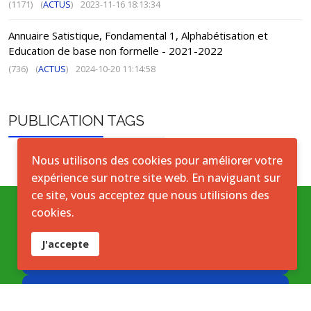
(1171)
(
ACTUS
)
2023-11-16 18:13:34
Annuaire Satistique, Fondamental 1, Alphabétisation et
Education de base non formelle - 2021-2022
(736)
(
ACTUS
)
2024-10-20 11:14:58
PUBLICATION TAGS
Nous utilisons des cookies pour améliorer votre
expérience sur notre site web. En naviguant sur
ce site, vous acceptez que nous utilisions des
cookies.
Conditions générales
J'accepte
Accord de licence ouverte
Licence ouverte ICASEES (CC BY 4.0)