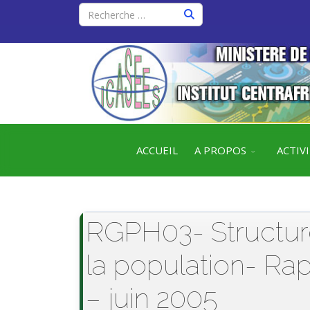
ACCUEIL
A PROPOS
ACTIV
RGPH03- Structure
la population- Ra
– juin 2005