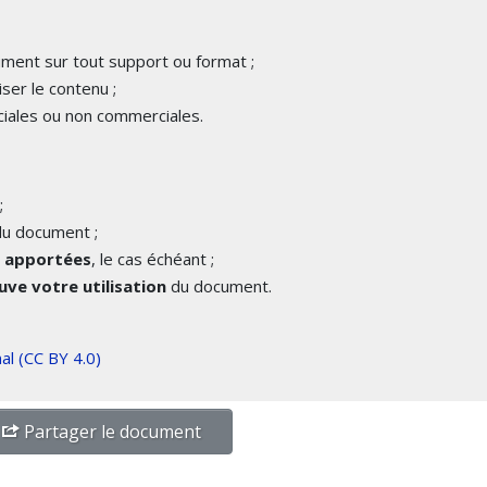
cument sur tout support ou format ;
iser le contenu ;
iales ou non commerciales.
;
u document ;
é apportées
, le cas échéant ;
ve votre utilisation
du document.
al (CC BY 4.0)
Partager le document