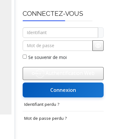
CONNECTEZ-VOUS
Identifiant
Mot de passe
Afficher le mot d
Se souvenir de moi
Authentification Web
Connexion
Identifiant perdu ?
Mot de passe perdu ?