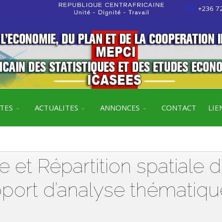
+236 72
ITES
ACTUALITES
ANNONCES
CONTACT
LIE
 et Répartition spatiale 
pport d’analyse thématiqu