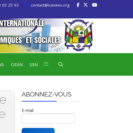
 05 25 93
contact@icasees.org
NS
ODIN
SSN
ABONNEZ-VOUS
de
e
E-mail