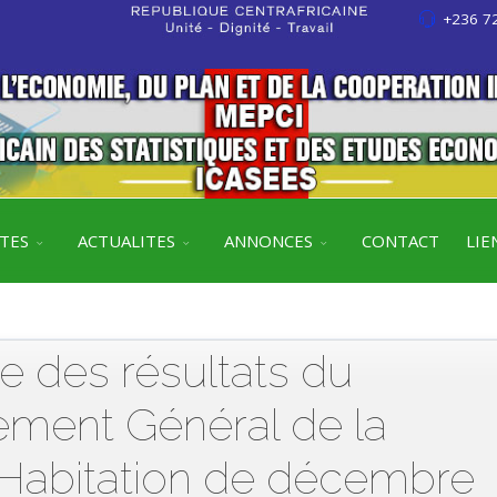
+236 72
ITES
ACTUALITES
ANNONCES
CONTACT
LIE
 des résultats du
ement Général de la
l’Habitation de décembre