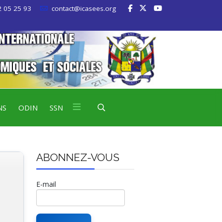
 05 25 93
contact@icasees.org
NS
ODIN
SSN
ABONNEZ-VOUS
E-mail