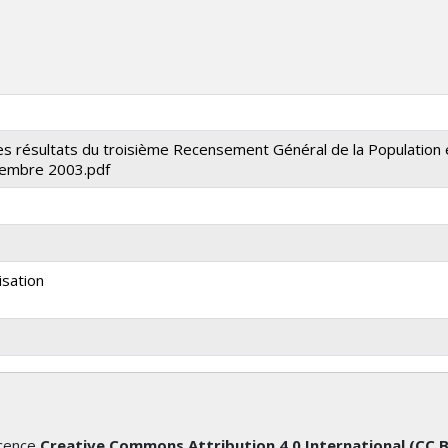
 résultats du troisième Recensement Général de la Population 
écembre 2003.pdf
isation
icence
Creative Commons Attribution 4.0 International (CC 