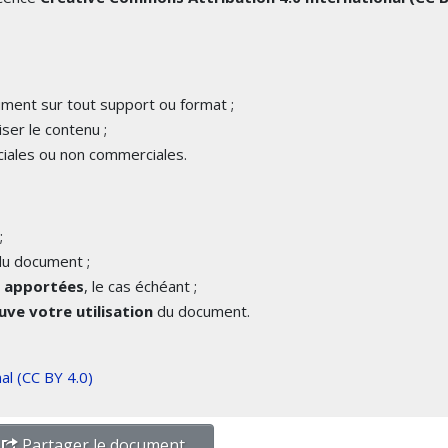
cument sur tout support ou format ;
iser le contenu ;
iales ou non commerciales.
;
u document ;
é apportées
, le cas échéant ;
ve votre utilisation
du document.
al (CC BY 4.0)
Partager le document