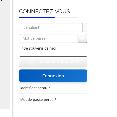
CONNECTEZ-VOUS
Identifiant
Mot de passe
Afficher le mot d
Se souvenir de moi
Authentification Web
Connexion
Identifiant perdu ?
Mot de passe perdu ?