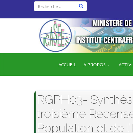
ACCUEIL
A PROPOS
ACTIV
RGPH03- Synthèse
troisième Recens
Population et de 