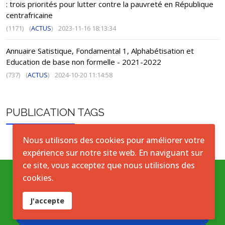
: trois priorités pour lutter contre la pauvreté en République
centrafricaine
(1171)
(
ACTUS
)
2023-11-16 18:13:34
Annuaire Satistique, Fondamental 1, Alphabétisation et
Education de base non formelle - 2021-2022
(737)
(
ACTUS
)
2024-10-20 11:14:58
PUBLICATION TAGS
Nous utilisons des cookies pour améliorer votre
expérience sur notre site web. En naviguant sur
ce site, vous acceptez que nous utilisions des
cookies.
Conditions générales
J'accepte
Accord de licence ouverte