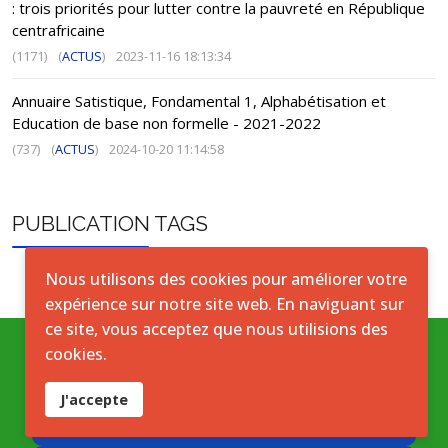
: trois priorités pour lutter contre la pauvreté en République
centrafricaine
(1171)
(
ACTUS
)
2023-11-16 18:13:34
Annuaire Satistique, Fondamental 1, Alphabétisation et
Education de base non formelle - 2021-2022
(737)
(
ACTUS
)
2024-10-20 11:14:58
PUBLICATION TAGS
Nous utilisons des cookies pour améliorer votre
expérience sur notre site web. En naviguant sur
ce site, vous acceptez que nous utilisions des
cookies.
Conditions générales
J'accepte
Accord de licence ouverte