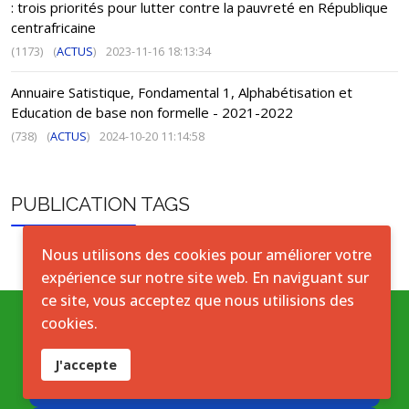
: trois priorités pour lutter contre la pauvreté en République
centrafricaine
(1173)
(
ACTUS
)
2023-11-16 18:13:34
Annuaire Satistique, Fondamental 1, Alphabétisation et
Education de base non formelle - 2021-2022
(738)
(
ACTUS
)
2024-10-20 11:14:58
PUBLICATION TAGS
Nous utilisons des cookies pour améliorer votre
expérience sur notre site web. En naviguant sur
ce site, vous acceptez que nous utilisions des
cookies.
Conditions générales
J'accepte
Accord de licence ouverte