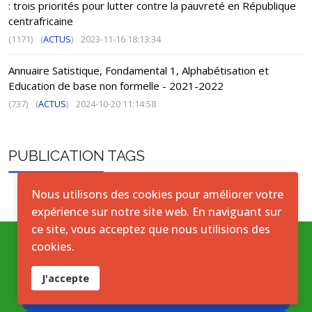
: trois priorités pour lutter contre la pauvreté en République
centrafricaine
(1171)
(
ACTUS
)
2023-11-16 18:13:34
Annuaire Satistique, Fondamental 1, Alphabétisation et
Education de base non formelle - 2021-2022
(737)
(
ACTUS
)
2024-10-20 11:14:58
PUBLICATION TAGS
Nous utilisons des cookies pour améliorer votre
expérience sur notre site web. En naviguant sur
ce site, vous acceptez que nous utilisions des
cookies.
Conditions générales
J'accepte
Accord de licence ouverte